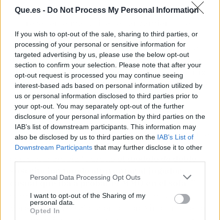
Que.es -
Do Not Process My Personal Information
El precedente más útil es el lanzamiento de
FFXIV
en Xbox Series, en el verano de 2024.
If you wish to opt-out of the sale, sharing to third parties, or
processing of your personal or sensitive information for
Llegó tarde, llegó con su propia letra pequeña
targeted advertising by us, please use the below opt-out
(Game Pass Core obligatorio), y aun así supuso
section to confirm your selection. Please note that after your
una entrada de jugadores notable. Square Enix
opt-out request is processed you may continue seeing
sabe que cada nueva plataforma le da oxígeno a
interest-based ads based on personal information utilized by
un juego que, contra todo pronóstico, sigue
us or personal information disclosed to third parties prior to
your opt-out. You may separately opt-out of the further
creciendo en su duodécimo año.
disclosure of your personal information by third parties on the
IAB’s list of downstream participants. This information may
La pregunta de fondo es otra: ¿quiere realmente
also be disclosed by us to third parties on the
IAB’s List of
Nintendo abrirse al online de pago de terceros
Downstream Participants
that may further disclose it to other
con cuota propia? Porque
el modelo de doble
third parties.
suscripción puede ahuyentar al jugador
Personal Data Processing Opt Outs
casual que iba a probar el MMO en el sofá
. Y
ese era, justo, el target dulce de este puerto.
I want to opt-out of the Sharing of my
personal data.
Veremos si NSO afloja en los próximos meses o
Opted In
si se mantiene en sus trece. Cosas que pasan en