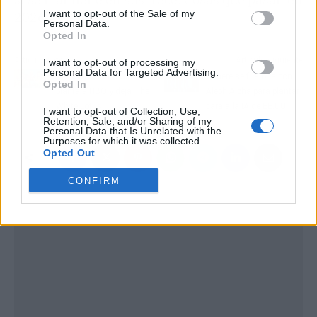
I want to opt-out of the Sale of my
2026.
Personal Data.
Opted In
Artículo anterior
Artículo siguiente
I want to opt-out of processing my
Personal Data for Targeted Advertising.
Helena Bonham Carter
Cohere se fusiona con
Opted In
planta a HBO y deja The
Aleph Alpha para plantar
White Lotus
cara a la IA de EE.UU.
I want to opt-out of Collection, Use,
Retention, Sale, and/or Sharing of my
Personal Data that Is Unrelated with the
Purposes for which it was collected.
Opted Out
CONFIRM