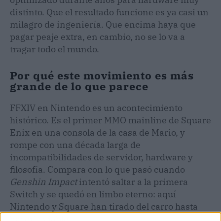
distinto. Que el resultado funcione es ya casi un
milagro de ingeniería. Que encima haya que
pagar peaje extra, en cambio, no se lo va a
tragar todo el mundo.
Por qué este movimiento es más
grande de lo que parece
FFXIV en Nintendo es un acontecimiento
histórico. Es el primer MMO mainline de Square
Enix en una consola de la casa de Mario, y
rompe con una década larga de
incompatibilidades de servidor, hardware y
filosofía. Compara con lo que pasó cuando
Genshin Impact
intentó saltar a la primera
Switch y se quedó en limbo eterno: aquí
Nintendo y Square han tirado del carro hasta
hacerlo viable.