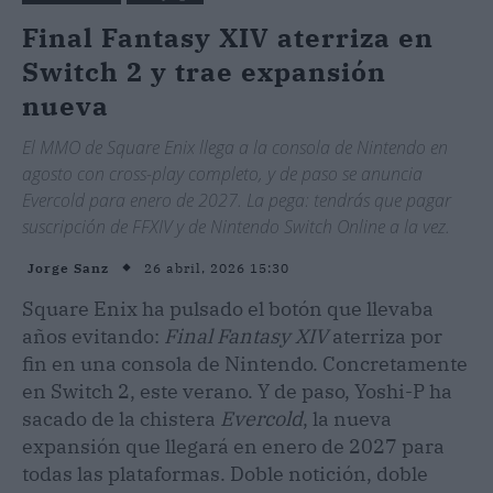
Final Fantasy XIV aterriza en
Switch 2 y trae expansión
nueva
El MMO de Square Enix llega a la consola de Nintendo en
agosto con cross-play completo, y de paso se anuncia
Evercold para enero de 2027. La pega: tendrás que pagar
suscripción de FFXIV y de Nintendo Switch Online a la vez.
26 abril, 2026 15:30
Jorge Sanz
Square Enix ha pulsado el botón que llevaba
años evitando:
Final Fantasy XIV
aterriza por
fin en una consola de Nintendo. Concretamente
en Switch 2, este verano. Y de paso, Yoshi-P ha
sacado de la chistera
Evercold
, la nueva
expansión que llegará en enero de 2027 para
todas las plataformas. Doble notición, doble