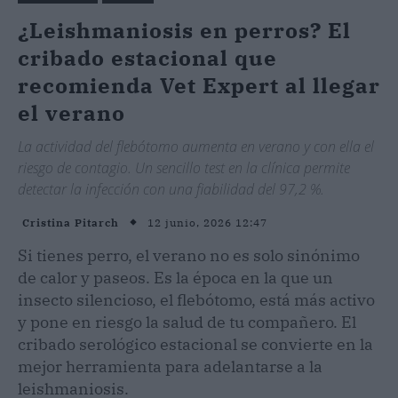
¿Leishmaniosis en perros? El
cribado estacional que
recomienda Vet Expert al llegar
el verano
La actividad del flebótomo aumenta en verano y con ella el
riesgo de contagio. Un sencillo test en la clínica permite
detectar la infección con una fiabilidad del 97,2 %.
12 junio, 2026 12:47
Cristina Pitarch
Si tienes perro, el verano no es solo sinónimo
de calor y paseos. Es la época en la que un
insecto silencioso, el flebótomo, está más activo
y pone en riesgo la salud de tu compañero. El
cribado serológico estacional se convierte en la
mejor herramienta para adelantarse a la
leishmaniosis.