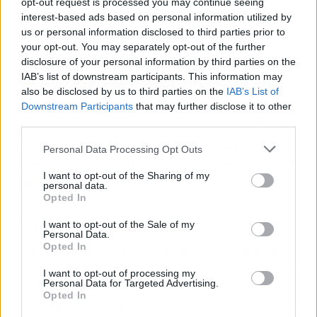
asintomáticos durante meses o años, pero el
opt-out request is processed you may continue seeing
interest-based ads based on personal information utilized by
parásito ya está dañando internamente. Un
us or personal information disclosed to third parties prior to
análisis regular permite actuar antes de que sea
your opt-out. You may separately opt-out of the further
tarde. La evidencia científica respalda que el
disclosure of your personal information by third parties on the
diagnóstico precoz mejora el pronóstico y,
IAB’s list of downstream participants. This information may
según los expertos, el enfoque preventivo que
also be disclosed by us to third parties on the
IAB’s List of
Downstream Participants
that may further disclose it to other
propone Vet Expert encaja con las
third parties.
recomendaciones de bienestar animal. Eso sí,
ante la menor sospecha,
acude siempre a tu
Personal Data Processing Opt Outs
veterinario, que valorará si el test es adecuado
I want to opt-out of the Sharing of my
para tu perro
.
personal data.
Opted In
🐾 Huella animal
I want to opt-out of the Sale of my
Personal Data.
Opted In
❤️
Por qué es importante para un amante de los animales:
El
cribado estacional protege a tu perro de una enfermedad grave
I want to opt-out of processing my
y evita sufrimientos futuros.
Personal Data for Targeted Advertising.
Opted In
📌
De qué no tienes que olvidarte:
Un simple test en la clínica