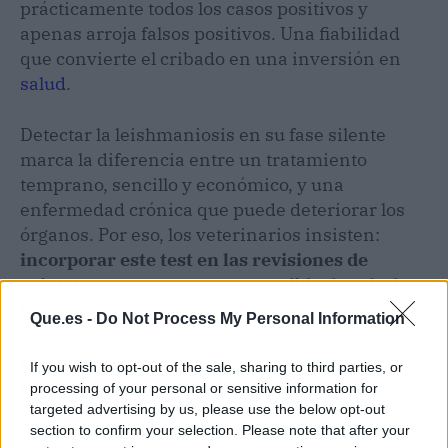
prácticamente todos los casos positivos y
apenas arroja falsos positivos. Una fiabilidad
que convierte el cribado en una inversión en
salud
.
Detectar la leishmaniosis en su fase silente
marca la diferencia entre un tratamiento
temprano, sencillo y económico, y una
enfermedad crónica que puede deteriorar los
órganos. Por eso, los veterinarios insisten:
incorporar este test en las revisiones de
primavera y verano es una medida de salud
básica
.
Que.es -
Do Not Process My Personal Information
Cribar ahora para evitar
If you wish to opt-out of the sale, sharing to third parties, or
complicaciones después
processing of your personal or sensitive information for
targeted advertising by us, please use the below opt-out
Muchos perros infectados pueden permanecer
section to confirm your selection. Please note that after your