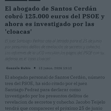
El abogado de Santos Cerdán
cobró 125.000 euros del PSOE y
ahora es investigado por las
'cloacas'
El juez Santiago Pedraz cita al letrado para el 25 de junio
por presuntos delitos de revelación de secretos y cohecho.
Los informes de la UCO vinculan los pagos del PSOE con su
defensa en el 'caso cloacas'.
12 junio, 2026 13:12
Gonzalo Rubio
El abogado personal de Santos Cerdán, número
tres del PSOE, ha sido citado por el juez
Santiago Pedraz para declarar como
investigado por los presuntos delitos de
revelacion de secretos y cohecho. Jacobo Teijelo
tendrá que comparecer el próximo 25 de junio