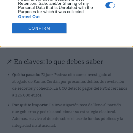
Retention, Sale, and/or Sharing of my
Personal Data that Is Unrelated with the
Purposes for which it was collected.
Opted Out
CONFIRM
📌 En claves: lo que debes saber
Qué ha pasado:
El juez Pedraz cita como investigado al
abogado de Santos Cerdán por presuntos delitos de revelación
de secretos y cohecho. La UCO detectó pagos del PSOE cercanos
a 125.000 euros.
Por qué te importa:
La investigación toca de lleno al partido
que gobierna y podría condicionar su estrategia electoral.
Además, reaviva el debate sobre el uso de fondos públicos y la
integridad institucional.