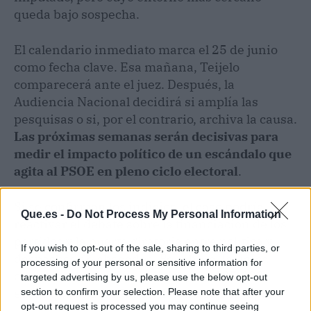
queda bajo sospecha.
El calendario inmediato marca el 25 de junio
como fecha clave. Esa mañana, Teijelo
comparecerá ante el juez. Después, la
Audiencia Nacional decidirá si amplía las
pesquisas o si, por el contrario, archiva la causa.
Las próximas semanas serán decisivas para
medir el impacto político de un escándalo que
agita al PSOE en pleno ciclo electoral
.
Si se confirman los indicios, el caso podría
Que.es -
Do Not Process My Personal Information
reactivar el debate sobre la financiación de los
partidos y la puerta giratoria entre política y
If you wish to opt-out of the sale, sharing to third parties, or
despachos de abogados. Por ahora, la única
processing of your personal or sensitive information for
certeza es la citación judicial y los 125.000
targeted advertising by us, please use the below opt-out
euros que la Guardia Civil tiene bajo la lupa.
section to confirm your selection. Please note that after your
opt-out request is processed you may continue seeing