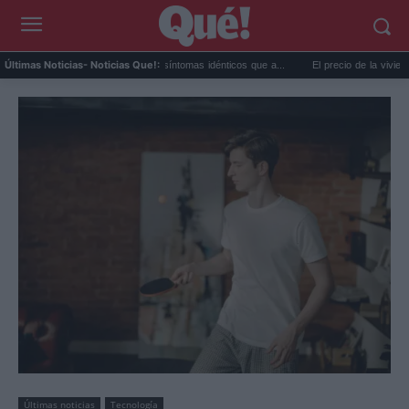
lor extremo y ansiedad: síntomas idénticos que a...
El precio de la vivienda en Valen
Últimas Noticias
- Noticias Que!:
Últimas noticias
Tecnología