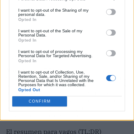
I want to opt-out of the Sharing of my
personal data.
Opted In
I want to opt-out of the Sale of my
Personal Data.
Opted In
I want to opt-out of processing my
Hype-O-Meter
Personal Data for Targeted Advertising.
Opted In
Nivel de hype: 7,5/10.
El proyecto es serio, los
I want to opt-out of Collection, Use,
Retention, Sale, and/or Sharing of my
vídeos asustan en el buen sentido y el problema
Personal Data that Is Unrelated with the
técnico que resuelve es de los gordos. Le bajo la
Purposes for which it was collected.
Opted Out
nota porque lo de 'campeón del mundo' es
titular y no plan, pero el camino mola — y si te
CONFIRM
gusta el
deporte
, prepárate para verlo en una
ronda de exhibición antes de lo que crees.
El resumen para vagos (TL;DR)