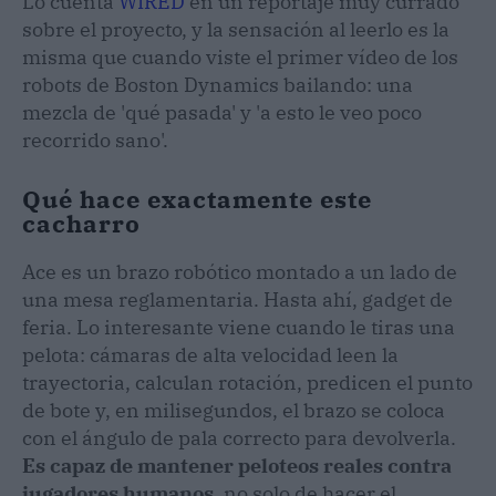
Lo cuenta
WIRED
en un reportaje muy currado
sobre el proyecto, y la sensación al leerlo es la
misma que cuando viste el primer vídeo de los
robots de Boston Dynamics bailando: una
mezcla de 'qué pasada' y 'a esto le veo poco
recorrido sano'.
Qué hace exactamente este
cacharro
Ace es un brazo robótico montado a un lado de
una mesa reglamentaria. Hasta ahí, gadget de
feria. Lo interesante viene cuando le tiras una
pelota: cámaras de alta velocidad leen la
trayectoria, calculan rotación, predicen el punto
de bote y, en milisegundos, el brazo se coloca
con el ángulo de pala correcto para devolverla.
Es capaz de mantener peloteos reales contra
jugadores humanos
, no solo de hacer el