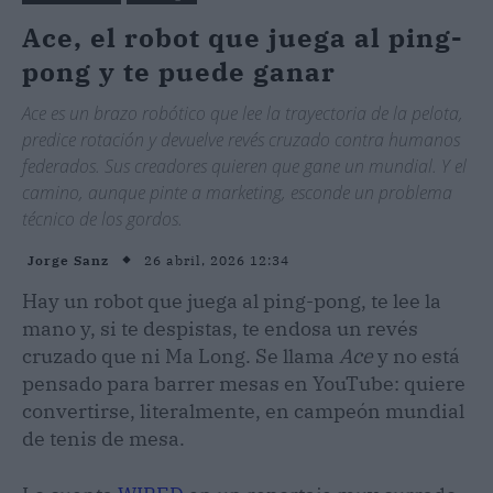
Ace, el robot que juega al ping-
pong y te puede ganar
Ace es un brazo robótico que lee la trayectoria de la pelota,
predice rotación y devuelve revés cruzado contra humanos
federados. Sus creadores quieren que gane un mundial. Y el
camino, aunque pinte a marketing, esconde un problema
técnico de los gordos.
26 abril, 2026 12:34
Jorge Sanz
Hay un robot que juega al ping-pong, te lee la
mano y, si te despistas, te endosa un revés
cruzado que ni Ma Long. Se llama
Ace
y no está
pensado para barrer mesas en YouTube: quiere
convertirse, literalmente, en campeón mundial
de tenis de mesa.