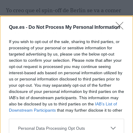
Yo creo que el spin-off de Berlín se va a comer
las conversaciones de las dos primeras
semanas de mayo, y Las cuatro estaciones va a
Que.es -
Do Not Process My Personal Information
hacer ese trabajo silencioso de retención
durante todo el mes. Pelotazo doble, si las cosas
If you wish to opt-out of the sale, sharing to third parties, or
no se tuercen. Dejémoslo en un 'ya veremos'.
processing of your personal or sensitive information for
targeted advertising by us, please use the below opt-out
section to confirm your selection. Please note that after your
opt-out request is processed you may continue seeing
interest-based ads based on personal information utilized by
us or personal information disclosed to third parties prior to
your opt-out. You may separately opt-out of the further
disclosure of your personal information by third parties on the
IAB’s list of downstream participants. This information may
also be disclosed by us to third parties on the
IAB’s List of
Downstream Participants
that may further disclose it to other
third parties.
Personal Data Processing Opt Outs