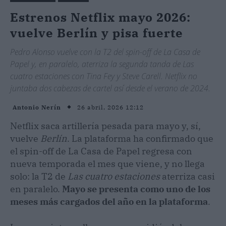
Estrenos Netflix mayo 2026:
vuelve Berlín y pisa fuerte
Pedro Alonso vuelve con la T2 del spin-off de La Casa de
Papel y, en paralelo, aterriza la segunda tanda de Las
cuatro estaciones con Tina Fey y Steve Carell. Netflix no
juntaba dos cabezas de cartel así desde el verano de 2024.
26 abril, 2026 12:12
Antonio Nerín
Netflix saca artillería pesada para mayo y, sí,
vuelve
Berlín
. La plataforma ha confirmado que
el spin-off de La Casa de Papel regresa con
nueva temporada el mes que viene, y no llega
solo: la T2 de
Las cuatro estaciones
aterriza casi
en paralelo.
Mayo se presenta como uno de los
meses más cargados del año en la plataforma
.