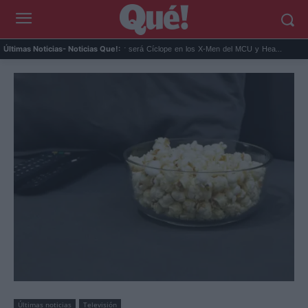
 del Narc...
Kit Connor será Cíclope en los X-Men del MCU y Hea...
Rosalía en
Últimas Noticias
- Noticias Que!:
Últimas noticias
Televisión