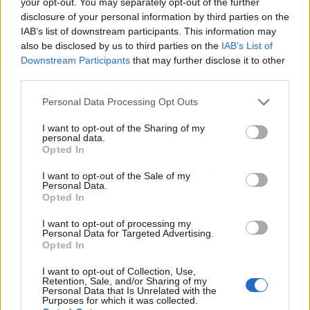
your opt-out. You may separately opt-out of the further
aparece un 'lol' que incendia el timeline
.
disclosure of your personal information by third parties on the
IAB’s list of downstream participants. This information may
Como en la redacción ya lo hemos puesto dos
also be disclosed by us to third parties on the
IAB’s List of
Downstream Participants
that may further disclose it to other
veces en bucle, nos mojamos: aquí hay cero
third parties.
beef. Es más bien un pique deportivo con tono
de 'te quiero pero me has ganado', sazonado con
Personal Data Processing Opt Outs
el drama que solo las swifties y las selenators
I want to opt-out of the Sharing of my
saben cocinar. Y si no, al tiempo.
personal data.
Opted In
El chisme en 3 claves (TL;DR)
I want to opt-out of the Sale of my
Personal Data.
Opted In
👀
¿Quiénes son los protagonistas?
Selena Gomez y Taylor
Swift, mejores amigas con pique deportivo de fondo.
I want to opt-out of processing my
Personal Data for Targeted Advertising.
🔥
¿Cuál es el drama?
Un 'lol' en la foto de Taylor tras el partido
Opted In
de las Knicks que coincide con una story borrada de Selena
I want to opt-out of Collection, Use,
llamando 'falsos fans' a los recién llegados.
Retention, Sale, and/or Sharing of my
Personal Data that Is Unrelated with the
📲
¿Por qué todo internet habla de esto?
Porque una palabra
Purposes for which it was collected.