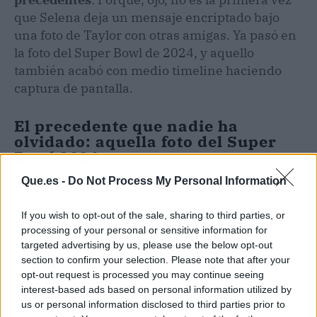
que Selena deja un mensaje encriptado bajo
una foto de Taylor con otras amigas. Ya pasó en
la foto del Super Bowl de 2024, y aquello
también acabó con medio timeline haciendo
captura de pantalla.
El precedente que nadie ha
olvidado: aquella foto del Super
Bowl 2024
Que.es -
Do Not Process My Personal Information
En febrero de 2024, Taylor subió una imagen
con Blake Lively y otras amigas en la Super
If you wish to opt-out of the sale, sharing to third parties, or
Bowl, y Selena dejó un comentario que dejó a
processing of your personal or sensitive information for
todos igual. Entonces también se especuló con
targeted advertising by us, please use the below opt-out
celos, con pullas veladas y con un enfado
section to confirm your selection. Please note that after your
soterrado. Aquello quedó en agua de borrajas,
opt-out request is processed you may continue seeing
interest-based ads based on personal information utilized by
pero el patrón se repite:
cada vez que Taylor
us or personal information disclosed to third parties prior to
presume de pandilla y Selena está lejos,