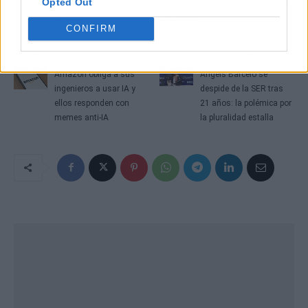
basta para reavivar la teoría del beef entre amigas, y porque el
Opted Out
fandom nunca olvida un 'lol' mal puesto.
CONFIRM
Artículo anterior
Artículo siguiente
Amazon obliga a sus
Àngels Barceló se
ingenieros a usar IA y
despide de la SER tras
ellos responden con
21 años: la polémica por
memes anti-IA
la pluralidad estalla