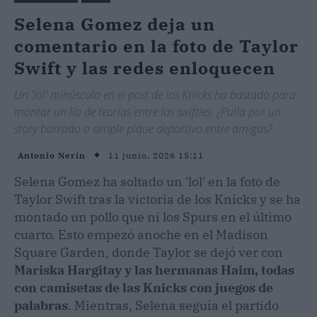
Selena Gomez deja un
comentario en la foto de Taylor
Swift y las redes enloquecen
Un 'lol' minúsculo en el post de los Knicks ha bastado para
montar un lío de teorías entre los swifties. ¿Pulla por un
story borrado o simple pique deportivo entre amigas?
11 junio, 2026 15:11
Antonio Nerín
Selena Gomez ha soltado un 'lol' en la foto de
Taylor Swift tras la victoria de los Knicks y se ha
montado un pollo que ni los Spurs en el último
cuarto. Esto empezó anoche en el Madison
Square Garden, donde Taylor se dejó ver con
Mariska Hargitay y las hermanas Haim, todas
con camisetas de las Knicks con juegos de
palabras
. Mientras, Selena seguía el partido