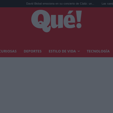
David Bisbal emociona en su concierto de Cádiz: un...
Las sandalias de los año
CURIOSAS
DEPORTES
ESTILO DE VIDA
TECNOLOGÍA