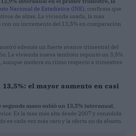
 12,9% interanual en el primer trimestre, la
tuto Nacional de Estadística (INE)
, confirma que
utivos de alzas. La vivienda usada, la más
e con un incremento del 13,5% en comparación
) mostró además un fuerte avance trimestral del
año. La vivienda nueva también repuntó un 3,5%
l, aunque modera su ritmo respecto a trimestres
n 13,5%: el mayor aumento en casi
de segunda mano subió un 13,5% interanual
,
rior. Es la tasa más alta desde 2007 y consolida
o es cada vez más caro y la oferta no da abasto.