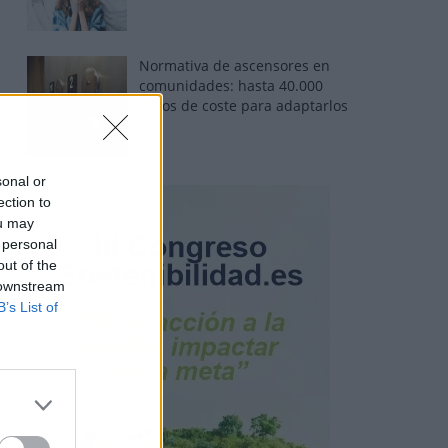
Normativa de ascensores en
comunidades: hasta 40.000
euros de coste para adaptarlos
sonal or
ection to
ou may
 personal
out of the
 downstream
B’s List of