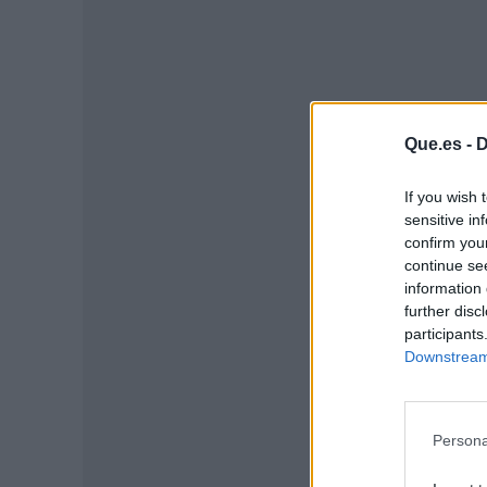
Que.es -
D
If you wish 
sensitive in
confirm you
continue se
information 
further disc
P
participants
Downstream 
Persona