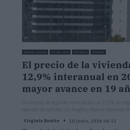
Últimas noticias
Lo más visto
Portada 4
Vivienda
El precio de la vivien
12,9% interanual en 2
mayor avance en 19 a
La vivienda de segunda mano escala un 13,5%, su mayor
seguidos de subidas, con Aragón y Murcia liderando l
Virginia Benito
10 junio, 2026 06:15