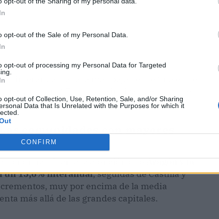
o opt-out of the Sharing of my personal data.
In
o opt-out of the Sale of my Personal Data.
In
to opt-out of processing my Personal Data for Targeted
ing.
1% interanual, la tasa más baja desde finales de
In
, repuntó un 3,5%, lo que indica que los costes
o opt-out of Collection, Use, Retention, Sale, and/or Sharing
lo siguen empujando al alza.
ersonal Data that Is Unrelated with the Purposes for which it
lected.
Out
 Las comunidades con mayores
CONFIRM
r autonomías. Llama la atención que
Aragón y la
n un 15,6% interanual
, seguidas de Castilla y
ncrementos, muy por encima de la media
nta más allá de las grandes capitales.