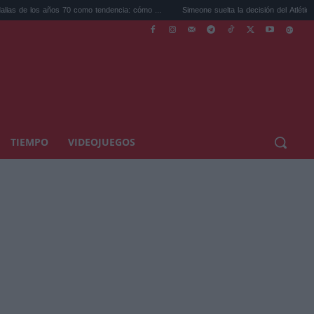
s 70 como tendencia: cómo ...
Simeone suelta la decisión del Atlético sobre Juli...
TIEMPO
VIDEOJUEGOS