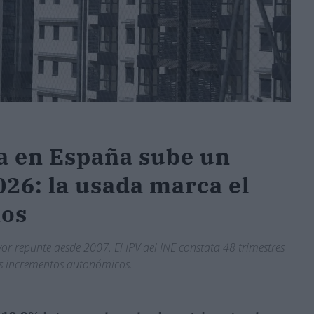
da en España sube un
026: la usada marca el
ños
 repunte desde 2007. El IPV del INE constata 48 trimestres
os incrementos autonómicos.