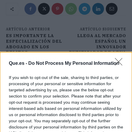
ARTÍCULO ANTERIOR
ARTÍCULO SIGUIENTE
ES IMPORTANTE LA
LLEGA AL MERCADO
ESPECIALIZACIÓN DEL
ESPAÑOL UN
ABOGADO EN LOS
INNOVADOR
DELITOS
PURIFICADOR DE AGUA
EMPRESARIALES, POR
Que.es -
Do Not Process My Personal Information
V&V
If you wish to opt-out of the sale, sharing to third parties, or
processing of your personal or sensitive information for
targeted advertising by us, please use the below opt-out
section to confirm your selection. Please note that after your
opt-out request is processed you may continue seeing
interest-based ads based on personal information utilized by
us or personal information disclosed to third parties prior to
your opt-out. You may separately opt-out of the further
disclosure of your personal information by third parties on the