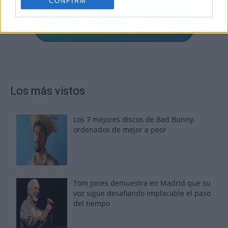
CONFIRM
Los más vistos
Los 7 mejores discos de Bad Bunny,
ordenados de mejor a peor
Tom Jones demuestra en Madrid que su
voz sigue desafiando implacable el paso
del tiempo