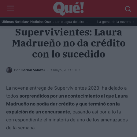
6 usos prácticos para reutilizar el agua del aire ...
La goma de la nevera: el truco d
Últimas Noticias
- Noticias Que!:
Supervivientes: Laura
Madrueño no da crédito
con lo sucedido
-
Por
Florian Salazar
3 mayo, 2023 10:02
La novena entrega de Supervivientes 2023, ha dejado a
todos
sorprendidos por un acontecimiento al que Laura
Madrueño no podía dar crédito y que terminó con la
expulción de un concursante
, pasando así por alto la
correspondiente eliminatoria de uno de los amenazados
de la semana.