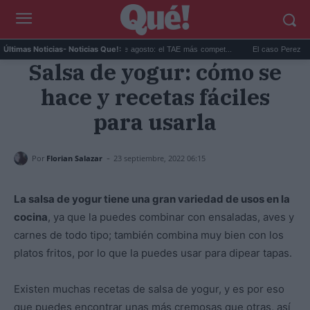
Las mejores hipotecas de agosto: el TAE más compet...
El caso Perez Hilton: su
Últimas Noticias
- Noticias Que!:
Salsa de yogur: cómo se
hace y recetas fáciles
para usarla
-
Por
Florian Salazar
23 septiembre, 2022 06:15
La salsa de yogur tiene una gran variedad de usos en la
cocina
, ya que la puedes combinar con ensaladas, aves y
carnes de todo tipo; también combina muy bien con los
platos fritos, por lo que la puedes usar para dipear tapas.
Existen muchas recetas de salsa de yogur, y es por eso
que puedes encontrar unas más cremosas que otras, así