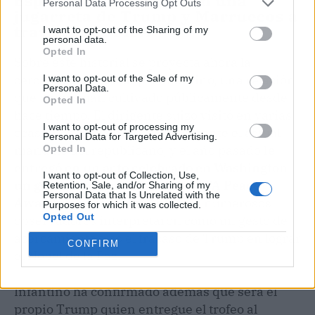
España y la RFEF temen una
Personal Data Processing Opt Outs
jugarreta de Trump y Marruecos a
través de la FIFA
I want to opt-out of the Sharing of my
personal data.
Opted In
Sobre este historial se proyecta ahora la
cercanía entre Trump e Infantino, una relación
I want to opt-out of the Sale of my
Personal Data.
que ambos han cultivado públicamente desde
Opted In
hace tiempo. El dirigente suizo visitó en varias
I want to opt-out of processing my
ocasiones el Despacho Oval durante el actual
Personal Data for Targeted Advertising.
mandato del republicano, y el año pasado
le
Opted In
entregó en un acto celebrado en Washington
I want to opt-out of Collection, Use,
un galardón bautizado como FIFA Peace
Retention, Sale, and/or Sharing of my
Personal Data that Is Unrelated with the
Award
, un reconocimiento que numerosos
Purposes for which it was collected.
Opted Out
observadores interpretaron como un gesto de
acercamiento tras el fracaso de Trump en lograr
CONFIRM
el Nobel de la Paz.
Infantino ha confirmado además que será el
propio Trump quien entregue el trofeo al