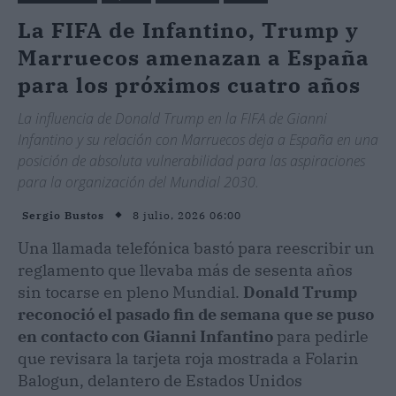
La FIFA de Infantino, Trump y
Marruecos amenazan a España
para los próximos cuatro años
La influencia de Donald Trump en la FIFA de Gianni
Infantino y su relación con Marruecos deja a España en una
posición de absoluta vulnerabilidad para las aspiraciones
para la organización del Mundial 2030.
8 julio, 2026 06:00
Sergio Bustos
Una llamada telefónica bastó para reescribir un
reglamento que llevaba más de sesenta años
sin tocarse en pleno Mundial.
Donald Trump
reconoció el pasado fin de semana que se puso
en contacto con Gianni Infantino
para pedirle
que revisara la tarjeta roja mostrada a Folarin
Balogun, delantero de Estados Unidos