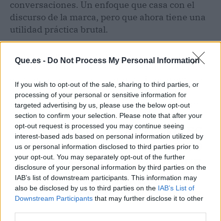
conversaciones. Un enfoque que casa con el
discurso de la marca, pero que ahora tiene una
utilidad práctica brutal.
El framework ya está disponible para que los
Que.es -
Do Not Process My Personal Information
desarrolladores lo integren. La gran pregunta
es cuántas apps lo adoptarán y si llegaremos a
If you wish to opt-out of the sale, sharing to third parties, or
verlo a tiempo para las próximas campañas
processing of your personal or sensitive information for
masivas de estafas en WhatsApp o Instagram.
targeted advertising by us, please use the below opt-out
section to confirm your selection. Please note that after your
opt-out request is processed you may continue seeing
EL VERDADERO RETO NO ES
interest-based ads based on personal information utilized by
DETECTAR LA ESTAFA, SINO
us or personal information disclosed to third parties prior to
your opt-out. You may separately opt-out of the further
CONVENCERTE A TI DE QUE
disclosure of your personal information by third parties on the
ESE AVISO MERECE TU
IAB’s list of downstream participants. This information may
also be disclosed by us to third parties on the
IAB’s List of
ATENCIÓN.
Downstream Participants
that may further disclose it to other
third parties.