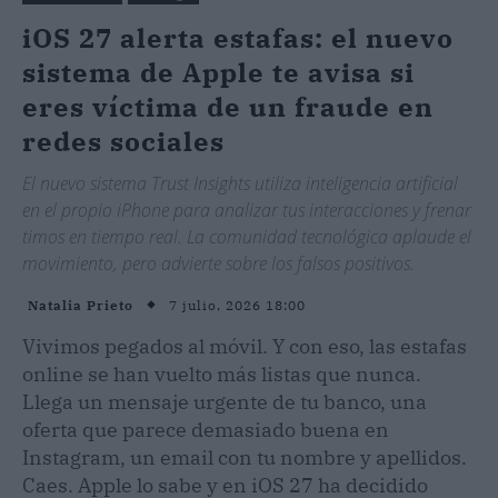
iOS 27 alerta estafas: el nuevo
sistema de Apple te avisa si
eres víctima de un fraude en
redes sociales
El nuevo sistema Trust Insights utiliza inteligencia artificial
en el propio iPhone para analizar tus interacciones y frenar
timos en tiempo real. La comunidad tecnológica aplaude el
movimiento, pero advierte sobre los falsos positivos.
7 julio, 2026 18:00
Natalia Prieto
Vivimos pegados al móvil. Y con eso, las estafas
online se han vuelto más listas que nunca.
Llega un mensaje urgente de tu banco, una
oferta que parece demasiado buena en
Instagram, un email con tu nombre y apellidos.
Caes. Apple lo sabe y en iOS 27 ha decidido