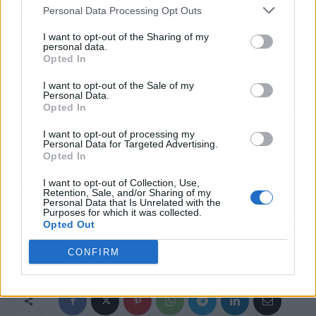
📱 El TL;DR (Too Long; Didn't Read)
Personal Data Processing Opt Outs
👤
De quién hablamos:
Apple y su nuevo sistema antimanzanas
I want to opt-out of the Sharing of my
personal data.
Trust Insights.
Opted In
📲
En qué red social ha pasado:
Llega a iOS 27 y funcionará
I want to opt-out of the Sale of my
dentro de tus apps bancarias, de mensajería y redes.
Personal Data.
Opted In
🔥
Por qué es viral:
Porque utiliza IA en el iPhone para frenar
en seco las estafas antes de que caigas, sin violar tu privacidad.
I want to opt-out of processing my
Personal Data for Targeted Advertising.
Opted In
Artículo anterior
Artículo siguiente
I want to opt-out of Collection, Use,
PACMA convoca una
Un cangrejo atrapado en
Retention, Sale, and/or Sharing of my
Personal Data that Is Unrelated with the
concentración en Sevilla
botella de plástico
Purposes for which it was collected.
contra el impacto del
sobrevive dos meses y
Opted Out
Festival Icónica en la
la ciencia explica cómo
avifauna
CONFIRM