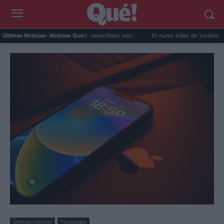
io revela que los perros braquicéfalos mes...
El nuevo tráiler de 'Insidious: Fuera del 
Últimas Noticias
- Noticias Que!:
Últimas noticias
Tecnología