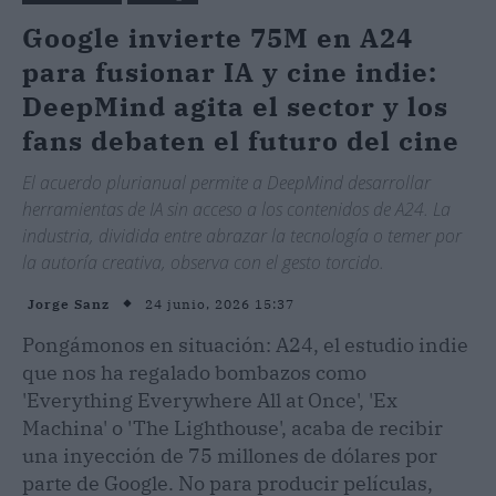
Google invierte 75M en A24
para fusionar IA y cine indie:
DeepMind agita el sector y los
fans debaten el futuro del cine
El acuerdo plurianual permite a DeepMind desarrollar
herramientas de IA sin acceso a los contenidos de A24. La
industria, dividida entre abrazar la tecnología o temer por
la autoría creativa, observa con el gesto torcido.
24 junio, 2026 15:37
Jorge Sanz
Pongámonos en situación: A24, el estudio indie
que nos ha regalado bombazos como
'Everything Everywhere All at Once', 'Ex
Machina' o 'The Lighthouse', acaba de recibir
una inyección de 75 millones de dólares por
parte de Google. No para producir películas,