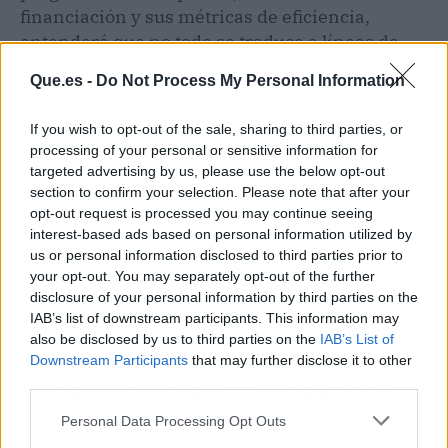
financiación y sus métricas de eficiencia,
entenderá que no todo se traduce a líneas de
código.
Que.es -
Do Not Process My Personal Information
El precedente más parecido fue la compra de
If you wish to opt-out of the sale, sharing to third parties, or
Lucasfilm por Disney en 2012: tecnología punta
processing of your personal or sensitive information for
y gestión de franquicias chocaron de frente con
targeted advertising by us, please use the below opt-out
el alma creativa. El resultado, diez años de Star
section to confirm your selection. Please note that after your
opt-out request is processed you may continue seeing
Wars bajo una calculadora. Aquí la escala es
interest-based ads based on personal information utilized by
mucho menor, pero el riesgo es el mismo: que la
us or personal information disclosed to third parties prior to
urgencia por productivizar acabe convirtiendo
your opt-out. You may separately opt-out of the further
al autor en un mero validador de lo que la
disclosure of your personal information by third parties on the
máquina propone.
IAB’s list of downstream participants. This information may
also be disclosed by us to third parties on the
IAB’s List of
Downstream Participants
that may further disclose it to other
A24 y DeepMind tienen en sus manos un
third parties.
experimento fascinante. Si sale bien, el cine
indie dispondrá de herramientas impensables;
Personal Data Processing Opt Outs
si sale mal, habremos matado al último rincón