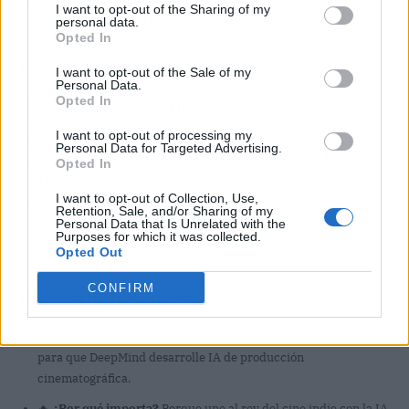
I want to opt-out of the Sharing of my
donde el arte mandaba sobre el Excel.
personal data.
Opted In
Hype-O-Meter
I want to opt-out of the Sale of my
Personal Data.
Opted In
Nivel de hype: 6.5/10.
La alianza suena a titán
tecnológico seduciendo al cine de autor, pero la
I want to opt-out of processing my
Personal Data for Targeted Advertising.
letra pequeña (acceso sin control editorial,
Opted In
herramientas no generativas de momento)
rebaja el susto. Ningún robot va a dirigir la
I want to opt-out of Collection, Use,
Retention, Sale, and/or Sharing of my
próxima Pearl, pero la mecha ya está
Personal Data that Is Unrelated with the
Purposes for which it was collected.
encendida.
Opted Out
CONFIRM
El resumen para vagos (TL;DR)
🎯
¿Qué ha pasado?
Google ha invertido 75 millones en A24
para que DeepMind desarrolle IA de producción
cinematográfica.
🔥
¿Por qué importa?
Porque une al rey del cine indie con la IA