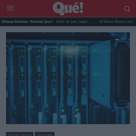
otorizar estores sin obras: motor de tubo, baterí...
El Museu Morera recupera los dibu
Últimas Noticias
- Noticias Que!:
Últimas noticias
Tecnología