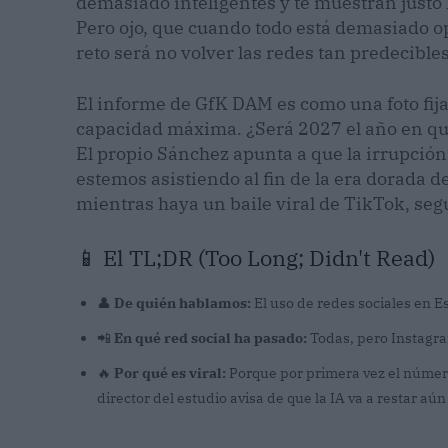
demasiado inteligentes y te muestran justo
Pero ojo, que cuando todo está demasiado o
reto será no volver las redes tan predecible
El informe de GfK DAM es como una foto fija
capacidad máxima. ¿Será 2027 el año en qu
El propio Sánchez apunta a que la irrupción 
estemos asistiendo al fin de la era dorada d
mientras haya un baile viral de TikTok, se
📱 El TL;DR (Too Long; Didn't Read)
👤
De quién hablamos:
El uso de redes sociales en 
📲
En qué red social ha pasado:
Todas, pero Instagram
🔥
Por qué es viral:
Porque por primera vez el número
director del estudio avisa de que la IA va a restar a