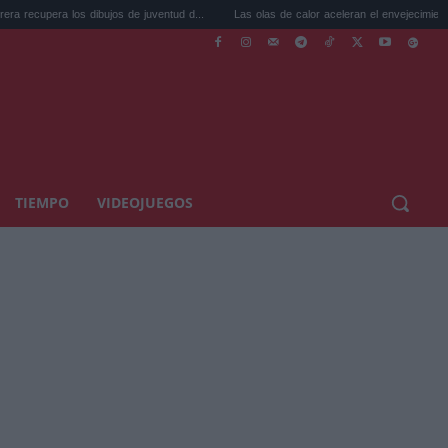
os dibujos de juventud d...
Las olas de calor aceleran el envejecimiento bioló...
TIEMPO
VIDEOJUEGOS