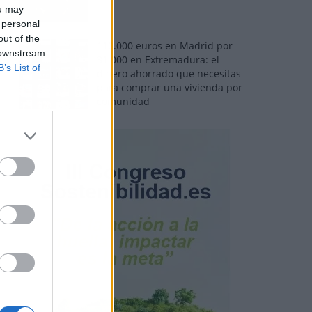
ou may
 personal
out of the
110.000 euros en Madrid por
 downstream
31.000 en Extremadura: el
B’s List of
dinero ahorrado que necesitas
para comprar una vivienda por
comunidad