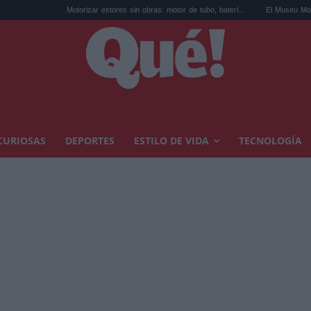
Motorizar estores sin obras: motor de tubo, baterí...
El Museu Morera recupera l
CURIOSAS
DEPORTES
ESTILO DE VIDA
TECNOLOGÍA