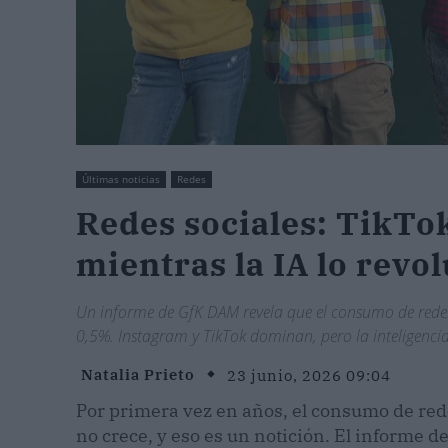
Últimas noticias
Redes
Redes sociales: TikTo
mientras la IA lo revo
Un informe de GfK DAM revela que el consumo de redes
0,5%. Instagram y TikTok dominan, pero la inteligenci
Natalia Prieto
23 junio, 2026 09:04
Por primera vez en años, el consumo de red
no crece, y eso es un notición. El informe d