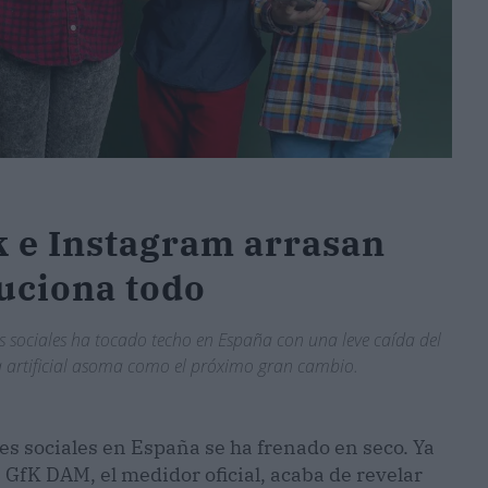
k e Instagram arrasan
luciona todo
 sociales ha tocado techo en España con una leve caída del
a artificial asoma como el próximo gran cambio.
es sociales en España se ha frenado en seco. Ya
e GfK DAM, el medidor oficial, acaba de revelar