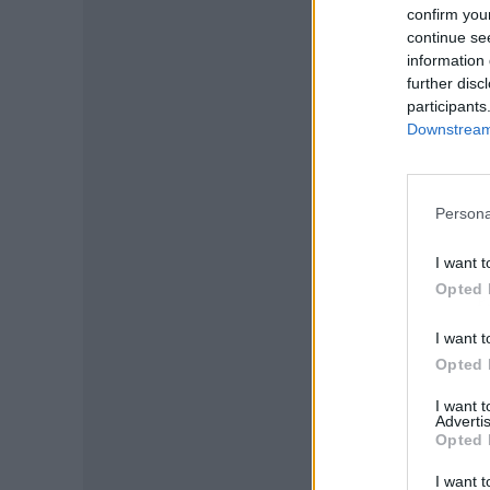
confirm you
continue se
information 
further disc
participants
Downstream 
Persona
I want t
Opted 
P
I want t
Opted 
I want 
Advertis
Opted 
I want t