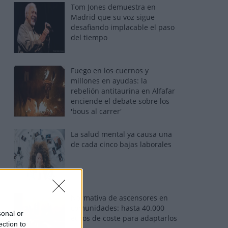
Tom Jones demuestra en
Madrid que su voz sigue
desafiando implacable el paso
del tiempo
Fuego en los cuernos y
millones en ayudas: la
rebelión antitaurina en Alfafar
enciende el debate sobre los
'bous al carrer'
La salud mental ya causa una
de cada cinco bajas laborales
Normativa de ascensores en
comunidades: hasta 40.000
sonal or
euros de coste para adaptarlos
ection to