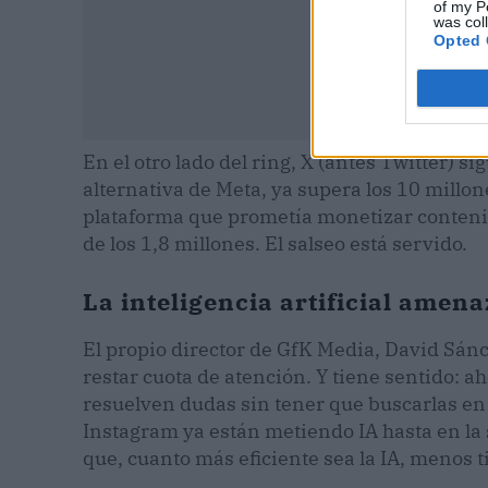
of my P
was col
Opted 
En el otro lado del ring, X (antes Twitter) s
alternativa de Meta, ya supera los 10 millo
plataforma que prometía monetizar contenid
de los 1,8 millones. El salseo está servido.
La inteligencia artificial amen
El propio director de GfK Media, David Sánch
restar cuota de atención. Y tiene sentido: 
resuelven dudas sin tener que buscarlas en 
Instagram ya están metiendo IA hasta en la 
que, cuanto más eficiente sea la IA, menos 