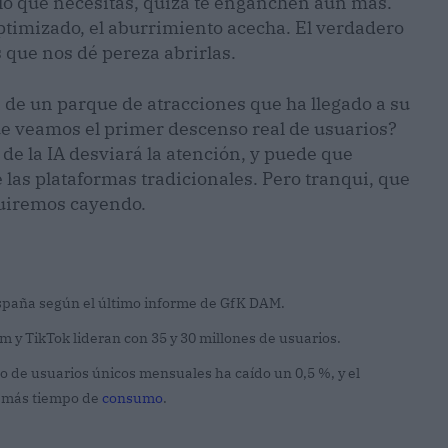
 lo que necesitas, quizá te enganchen aún más.
ptimizado, el aburrimiento acecha. El verdadero
s que nos dé pereza abrirlas.
 de un parque de atracciones que ha llegado a su
e veamos el primer descenso real de usuarios?
de la IA desviará la atención, y puede que
e las plataformas tradicionales. Pero tranqui, que
guiremos cayendo.
España según el último informe de GfK DAM.
 y TikTok lideran con 35 y 30 millones de usuarios.
 de usuarios únicos mensuales ha caído un 0,5 %, y el
ún más tiempo de
consumo
.