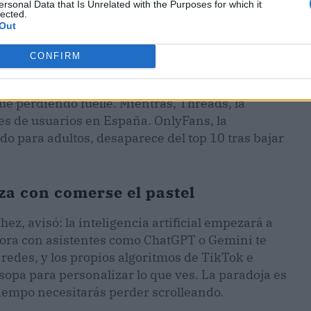
ersonal Data that Is Unrelated with the Purposes for which it
lected.
Out
CONFIRM
igue perdiendo fuelle. Mientras, Threads, la
nes de usuarios en España. OnlyFans, la
o para adultos, desaparece del top 10 tras bajar
aza con comerse el pastel
ez, avisó: la inteligencia artificial empezará a
ahora con asistentes como ChatGPT o Gemini te
redes, y los propios algoritmos de TikTok e
sopa para personalizar lo que ves. La paradoja es
tiempo necesitarás perder scrolleando.