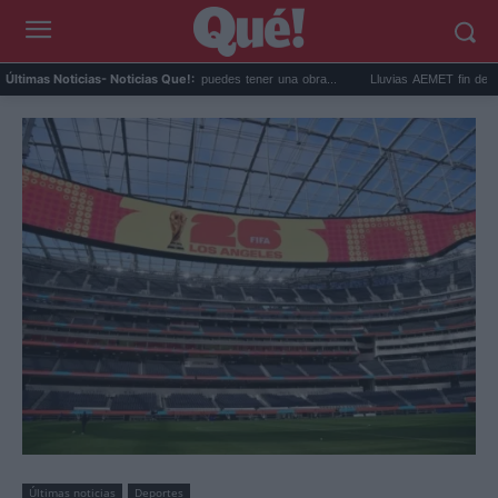
prar arte en subasta: así puedes tener una obra...
Lluvias AEMET fin de semana: av
Últimas Noticias
- Noticias Que!:
Últimas noticias
Deportes