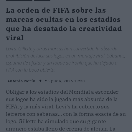
La orden de FIFA sobre las
marcas ocultas en los estadios
que ha desatado la creatividad
viral
Levi's, Gillette y otras marcas han convertido la absurda
prohibición de lucir sus logos en un montaje viral. Sábanas,
espuma de afeitar y un toque de ironía que ha dejado a
FIFA con la boca abierta.
23 junio, 2026 19:30
Antonio Nerín
Obligar a los estadios del Mundial a esconder
sus logos ha sido la jugada más absurda de la
FIFA, y la más viral. Levi's ha cubierto sus
letreros con sábanas… con la forma exacta de su
logo. Gillette ha simulado que su gigante
anuncio estaba lleno de crema de afeitar. La