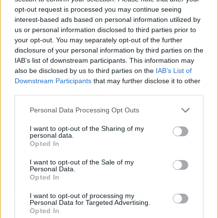
contradicción difícil de digerir. Cuanto más celo
opt-out request is processed you may continue seeing
ponen en proteger los derechos de sus
interest-based ads based on personal information utilized by
patrocinadores, más espacio generan para que
us or personal information disclosed to third parties prior to
las marcas ‘censuradas’ se conviertan en las
your opt-out. You may separately opt-out of the further
disclosure of your personal information by third parties on the
protagonistas. Levi's ha visto cómo su campaña
IAB’s list of downstream participants. This information may
se convierte en noticia mundial, y Gillette ha
also be disclosed by us to third parties on the
IAB’s List of
conseguido un impacto orgánico que ninguna
Downstream Participants
that may further disclose it to other
valla publicitaria habría logrado. La estrategia
third parties.
recuerda a aquella vez que la Fórmula 1
Personal Data Processing Opt Outs
prohibió los auriculares Beats en el paddock y
los pilotos empezaron a lucirlos con más
I want to opt-out of the Sharing of my
personal data.
descaro todavía. Prohibir, bien ejecutado, es la
Opted In
mejor promoción.
I want to opt-out of the Sale of my
Personal Data.
El chisme en 3 claves (TL;DR)
Opted In
I want to opt-out of processing my
👀
¿De qué va exactamente?
La FIFA ha forzado a los estadios
Personal Data for Targeted Advertising.
del Mundial 2026 a tapar marcas no patrocinadoras, y dos
Opted In