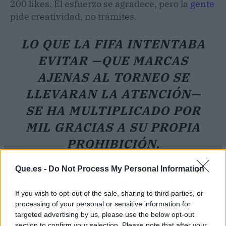
200 likes. El esfuerzo se agradece, pero la
gente
pide creatividad, no trámites.
LO QUE LA FIFA INTENTABA
EVITAR —QUE MARCAS
AJENAS AL TORNEO SE
LLEVARAN LA ATENCIÓN—
SE HA MULTIPLICADO POR
MIL GRACIAS A SU PROPIA
PROHIBICIÓN.
Que.es -
Do Not Process My Personal Information
La ironía: prohibir publicidad
para acabar creando la mejor
campaña del año
If you wish to opt-out of the sale, sharing to third parties, or
processing of your personal or sensitive information for
targeted advertising by us, please use the below opt-out
La anécdota deja a la FIFA con una
section to confirm your selection. Please note that after your