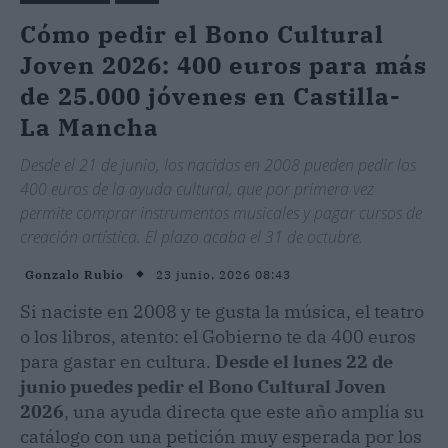
Cómo pedir el Bono Cultural
Joven 2026: 400 euros para más
de 25.000 jóvenes en Castilla-
La Mancha
Desde el 21 de junio, los nacidos en 2008 pueden pedir los
400 euros de la ayuda cultural, que por primera vez
permite comprar instrumentos musicales y pagar cursos de
creación artística. El plazo acaba el 31 de octubre.
23 junio, 2026 08:43
Gonzalo Rubio
Si naciste en 2008 y te gusta la música, el teatro
o los libros, atento: el Gobierno te da 400 euros
para gastar en cultura.
Desde el lunes 22 de
junio puedes pedir el Bono Cultural Joven
2026
, una ayuda directa que este año amplía su
catálogo con una petición muy esperada por los