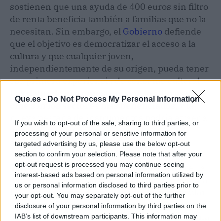
sostienen que una ayuda de 400 euros sin filtro
de renta beneficia también a familias que no la
necesitan. Sin embargo, el
Gobierno
defiende
que el objetivo es democratizar el acceso a la
cultura y que cualquier joven,
independientemente de su origen, pueda tener
esa primera experiencia de consumo cultural.
Los datos de uso muestran que los libros y el
Que.es -
Do Not Process My Personal Information
cine son los sectores más beneficiados
, y la
nueva pestaña de instrumentos podría atraer a
If you wish to opt-out of the sale, sharing to third parties, or
un perfil de usuario más inquieto
processing of your personal or sensitive information for
artísticamente.
targeted advertising by us, please use the below opt-out
section to confirm your selection. Please note that after your
opt-out request is processed you may continue seeing
Con el plazo abierto hasta finales de octubre, la
interest-based ads based on personal information utilized by
expectativa es que la demanda vuelva a ser alta.
us or personal information disclosed to third parties prior to
De cara al futuro, el Ministerio estudia vincular
your opt-out. You may separately opt-out of the further
el bono a itinerarios formativos y ampliar la
disclosure of your personal information by third parties on the
cuantía en función de la renta, aunque ninguna
IAB’s list of downstream participants. This information may