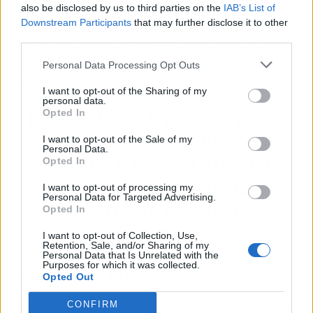
also be disclosed by us to third parties on the
IAB’s List of
de esas reformas está cerrada aún.
Lo único
Downstream Participants
that may further disclose it to other
seguro es que los 400 euros ya están
third parties.
disponibles
y que, por primera vez, pueden
transformarse en una guitarra, un caballete o
Personal Data Processing Opt Outs
un curso de ilustración.
I want to opt-out of the Sharing of my
personal data.
Opted In
POR PRIMERA VEZ, EL BONO
CULTURAL JOVEN PERMITE
I want to opt-out of the Sale of my
Personal Data.
COMPRAR INSTRUMENTOS
Opted In
MUSICALES Y PAGAR
I want to opt-out of processing my
Personal Data for Targeted Advertising.
CURSOS DE CREACIÓN
Opted In
ARTÍSTICA.
I want to opt-out of Collection, Use,
Retention, Sale, and/or Sharing of my
Personal Data that Is Unrelated with the
Purposes for which it was collected.
📌 En claves: lo que debes saber
Opted Out
CONFIRM
Qué ha pasado:
El Ministerio de Cultura ha abierto el plazo del