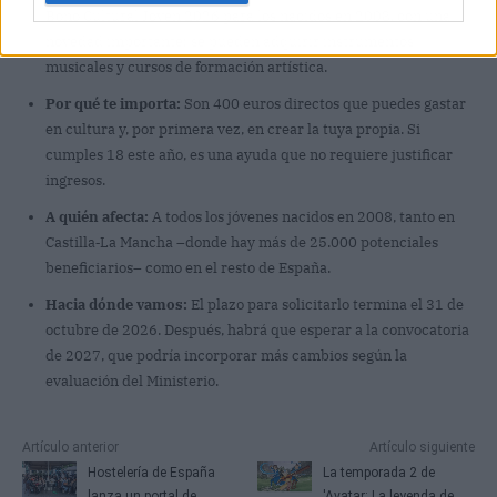
Bono Cultural Joven 2026 para los nacidos en 2008, con una
novedad importante: se pueden adquirir instrumentos
musicales y cursos de formación artística.
Por qué te importa:
Son 400 euros directos que puedes gastar
en cultura y, por primera vez, en crear la tuya propia. Si
cumples 18 este año, es una ayuda que no requiere justificar
ingresos.
A quién afecta:
A todos los jóvenes nacidos en 2008, tanto en
Castilla‑La Mancha –donde hay más de 25.000 potenciales
beneficiarios– como en el resto de España.
Hacia dónde vamos:
El plazo para solicitarlo termina el 31 de
octubre de 2026. Después, habrá que esperar a la convocatoria
de 2027, que podría incorporar más cambios según la
evaluación del Ministerio.
Artículo anterior
Artículo siguiente
Hostelería de España
La temporada 2 de
lanza un portal de
'Avatar: La leyenda de