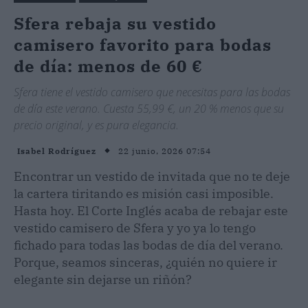
Sfera rebaja su vestido
camisero favorito para bodas
de día: menos de 60 €
Sfera tiene el vestido camisero que necesitas para las bodas
de día este verano. Cuesta 55,99 €, un 20 % menos que su
precio original, y es pura elegancia.
22 junio, 2026 07:54
Isabel Rodríguez
Encontrar un vestido de invitada que no te deje
la cartera tiritando es misión casi imposible.
Hasta hoy. El Corte Inglés acaba de rebajar este
vestido camisero de Sfera y yo ya lo tengo
fichado para todas las bodas de día del verano.
Porque, seamos sinceras, ¿quién no quiere ir
elegante sin dejarse un riñón?