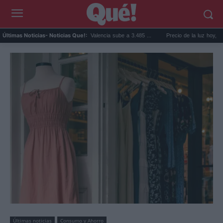
El precio de la vivienda en Valencia sube a 3.485 ...
Precio de la luz hoy, jueves 6 d
Últimas Noticias
- Noticias Que!:
Últimas noticias
Consumo y Ahorro