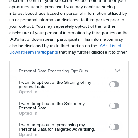
section to confirm your selection. Please note that after your
opt-out request is processed you may continue seeing
🛒 Directo al grano
interest-based ads based on personal information utilized by
us or personal information disclosed to third parties prior to
your opt-out. You may separately opt-out of the further
Precio:
55,99 € (antes 69,99 €).
Dónde
disclosure of your personal information by third parties on the
encontrarlo:
en las tiendas Sfera dentro de El
IAB’s list of downstream participants. This information may
Corte Inglés y en su web, en la sección de mujer.
also be disclosed by us to third parties on the
IAB’s List of
Oferta sujeta a disponibilidad.
Downstream Participants
that may further disclose it to other
third parties.
Personal Data Processing Opt Outs
Artículo anterior
Artículo siguiente
El agricultor chino que
The Gem: el wearable
I want to opt-out of the Sharing of my
construye submarinos
que te dice cuánto sol
personal data.
caseros: su último
puedes tomar sin
Opted In
invento pesa 5
quemarte
I want to opt-out of the Sale of my
toneladas y funciona
Personal Data.
Opted In
I want to opt-out of processing my
Personal Data for Targeted Advertising.
Opted In