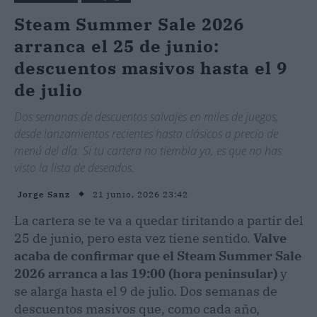
Steam Summer Sale 2026
arranca el 25 de junio:
descuentos masivos hasta el 9
de julio
Dos semanas de descuentos salvajes en miles de juegos,
desde lanzamientos recientes hasta clásicos a precio de
menú del día. Si tu cartera no tiembla ya, es que no has
visto la lista de deseados.
21 junio, 2026 23:42
Jorge Sanz
La cartera se te va a quedar tiritando a partir del
25 de junio, pero esta vez tiene sentido.
Valve
acaba de confirmar que el Steam Summer Sale
2026 arranca a las 19:00 (hora peninsular)
y
se alarga hasta el 9 de julio. Dos semanas de
descuentos masivos que, como cada año,