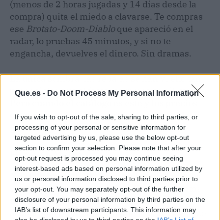
(menos de 2 horas jugadas y 14 días desde la
compra) quita el miedo a clavarse. Te compras
ese
Brotato-Doom-Diablo
que apareció en el
radar, lo pruebas 45 minutos, y si no te
engancha, devuelves el dinero. Sin dramas.
La única sombra: las rebajas se han vuelto tan
predecibles que el factor sorpresa se diluye.
Que.es -
Do Not Process My Personal Information
Pero cuando el catálogo es este y los precios
caen en picado, quejarse es de primero de
If you wish to opt-out of the sale, sharing to third parties, or
gamer malcriado.
processing of your personal or sensitive information for
targeted advertising by us, please use the below opt-out
section to confirm your selection. Please note that after your
Hype-O-Meter
opt-out request is processed you may continue seeing
interest-based ads based on personal information utilized by
Nivel de hype: 8/10.
No es un lanzamiento, es
us or personal information disclosed to third parties prior to
una tradición que nunca falla. Los descuentos
your opt-out. You may separately opt-out of the further
serán bestiales, la cartera sufrirá, y todos
disclosure of your personal information by third parties on the
IAB’s list of downstream participants. This information may
acabaremos comprando al menos un juego que