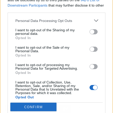
also be disclosed by us to third parties on the
IAB’s List of
no jugaremos. La única rebaja de nota es que ya
Downstream Participants
that may further disclose it to other
sabemos exactamente lo que va a pasar. Pero da
third parties.
igual: es verano, hace calor, y jugar en PC es la
Personal Data Processing Opt Outs
mejor excusa para no salir de casa.
I want to opt-out of the Sharing of my
El resumen para vagos (TL;DR)
personal data.
Opted In
🎯
¿Qué ha pasado?
Steam Summer Sale 2026 empieza el 25
I want to opt-out of the Sale of my
Personal Data.
de junio a las 19:00 CEST.
Opted In
🔥
¿Por qué importa?
Es la mejor oportunidad del año para
I want to opt-out of processing my
rascar juegazos a precio de risa y llenar una biblioteca que ya
Personal Data for Targeted Advertising.
no cabe en el SSD.
Opted In
🤔
¿Nos afecta o es solo un meme?
Si tienes PC y un mínimo
I want to opt-out of Collection, Use,
Retention, Sale, and/or Sharing of my
de autocontrol, tu bolsillo va a llorar. Si no, te salvas.
Personal Data that Is Unrelated with the
Purposes for which it was collected.
Opted Out
Artículo anterior
Artículo siguiente
CONFIRM
Bezzecchi rompe a llorar
La IA está matando los
y pide perdón al
libros de autoayuda: