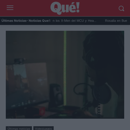
Kit Connor será Cíclope en los X-Men del MCU y Hea...
Rosalía en Buenos Aires: d
Últimas Noticias
- Noticias Que!:
Últimas noticias
Videojuegos