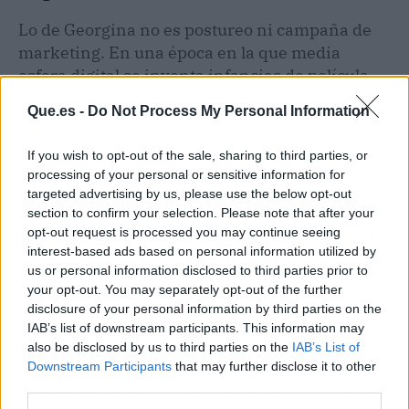
Lo de Georgina no es postureo ni campaña de
marketing. En una época en la que media
esfera digital se inventa infancias de película,
su historia contrasta con la de tantas creadoras
Que.es -
Do Not Process My Personal Information
que ocultan trabajos precarios o los maquillan.
La autenticidad, pese a ser trending topic cada
If you wish to opt-out of the sale, sharing to third parties, or
dos semanas, sigue cotizando al alza cuando es
processing of your personal or sensitive information for
real. Y si no, que se lo pregunten a los 73
targeted advertising by us, please use the below opt-out
millones de personas que la siguen. No es solo
section to confirm your selection. Please note that after your
el lujo: es que detrás de ese lujo hay una mujer
opt-out request is processed you may continue seeing
interest-based ads based on personal information utilized by
que se ganó la vida con un uniforme de hotel y
us or personal information disclosed to third parties prior to
no lo ha olvidado.
your opt-out. You may separately opt-out of the further
disclosure of your personal information by third parties on the
El chisme en 3 claves (TL;DR)
IAB’s list of downstream participants. This information may
also be disclosed by us to third parties on the
IAB’s List of
Downstream Participants
that may further disclose it to other
👀
¿Quiénes son los protagonistas?
Georgina Rodríguez,
third parties.
pareja de Cristiano Ronaldo e influencer de 73,3 millones de