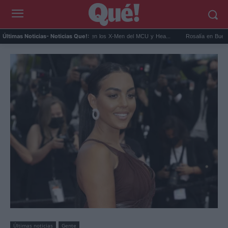
Kit Connor será Cíclope en los X-Men del MCU y Hea...
Rosalía en Buenos Aires: 
Últimas Noticias
- Noticias Que!:
Últimas noticias
Gente