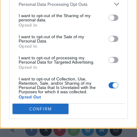
seguidores, y su primer trabajo.
Personal Data Processing Opt Outs
🔥
¿Cuál es el drama?
La influencer revela que su primera
I want to opt-out of the Sharing of my
nómina fue como limpiadora de hotel en un pueblo alejado,
personal data.
Opted In
dinamitando la imagen de vida fácil.
📲
¿Por qué todo internet habla de esto?
Porque su honestidad
I want to opt-out of the Sale of my
Personal Data.
sobre sus humildes comienzos contrasta con el lujo que
Opted In
muestra a diario y lanza un mensaje de autenticidad poco
habitual.
I want to opt-out of processing my
Personal Data for Targeted Advertising.
Opted In
Artículo anterior
Artículo siguiente
I want to opt-out of Collection, Use,
El cardiólogo Aurelio
Bezzecchi rompe a llorar
Retention, Sale, and/or Sharing of my
Personal Data that Is Unrelated with the
Rojas revela las frutas
y pide perdón al
Purposes for which it was collected.
nocturnas que provocan
comisario al que agredió
Opted Out
insomnio: plátano, uvas,
tras la sprint de Brno
mango, piña
CONFIRM