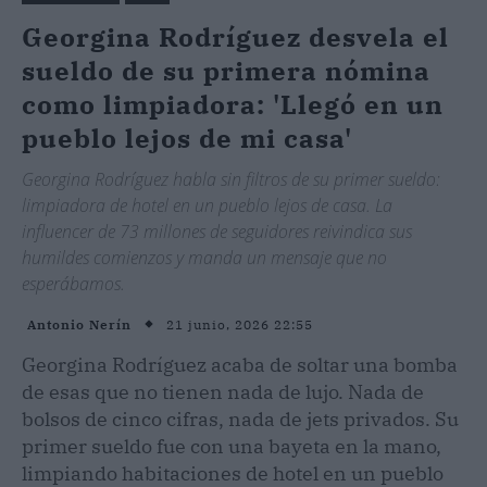
Georgina Rodríguez desvela el
sueldo de su primera nómina
como limpiadora: 'Llegó en un
pueblo lejos de mi casa'
Georgina Rodríguez habla sin filtros de su primer sueldo:
limpiadora de hotel en un pueblo lejos de casa. La
influencer de 73 millones de seguidores reivindica sus
humildes comienzos y manda un mensaje que no
esperábamos.
21 junio, 2026 22:55
Antonio Nerín
Georgina Rodríguez acaba de soltar una bomba
de esas que no tienen nada de lujo. Nada de
bolsos de cinco cifras, nada de jets privados. Su
primer sueldo fue con una bayeta en la mano,
limpiando habitaciones de hotel en un pueblo