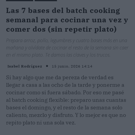
Las 7 bases del batch cooking
semanal para cocinar una vez y
comer dos (sin repetir plato)
Prepara arroz, pollo, legumbres y cuatro bases más en una
mañana y olvídate de cocinar el resto de la semana sin caer
en el mismo plato. Te damos las claves y los trucos.
15 junio, 2026 14:14
Isabel Rodríguez
Si hay algo que me da pereza de verdad es
llegar a casa a las ocho de la tarde y ponerme a
cocinar como si fuera sábado. Por eso me pasé
al batch cooking flexible: preparo unas cuantas
bases el domingo, y el resto de la semana solo
caliento, mezclo y disfruto. Y lo mejor es que no
repito plato ni una sola vez.