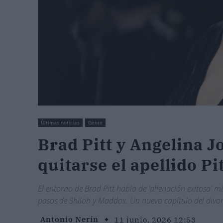
Últimas noticias
Gente
Brad Pitt y Angelina Jo
quitarse el apellido Pi
El entorno de Brad Pitt habla de 'alienación exitosa' mi
pasos de Shiloh y Maddox. Un nuevo capítulo del divor
Antonio Nerín
11 junio, 2026 12:53