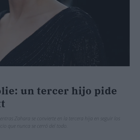
lie: un tercer hijo pide
tt
entras Zahara se convierte en la tercera hija en seguir los
cio que nunca se cerró del todo.