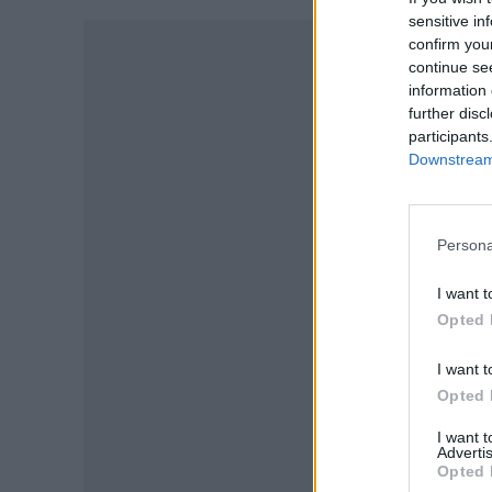
sensitive in
confirm you
continue se
information 
further disc
participants
Downstream 
Persona
I want t
Opted 
P
I want t
Opted 
I want 
Advertis
Opted 