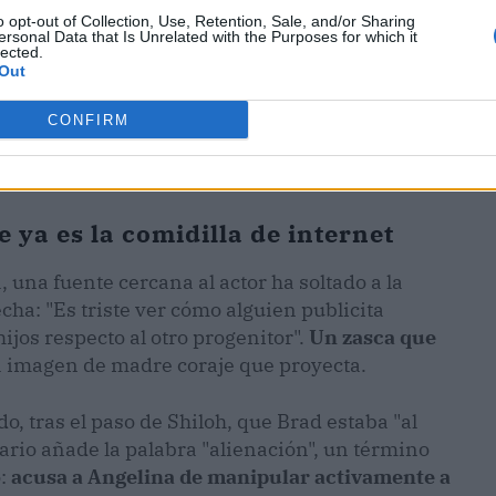
o opt-out of Collection, Use, Retention, Sale, and/or Sharing
ersonal Data that Is Unrelated with the Purposes for which it
lected.
Out
CONFIRM
 ya es la comidilla de internet
 una fuente cercana al actor ha soltado a la
cha: "Es triste ver cómo alguien publicita
ijos respecto al otro progenitor".
Un zasca que
a imagen de madre coraje que proyecta.
, tras el paso de Shiloh, que Brad estaba "al
ario añade la palabra "alienación", un término
o:
acusa a Angelina de manipular activamente a