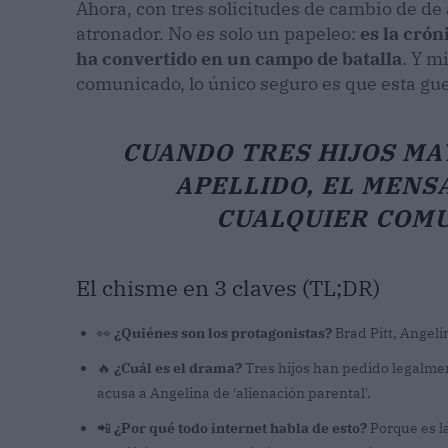
Ahora, con tres solicitudes de cambio de de 
atronador. No es solo un papeleo:
es la crón
ha convertido en un campo de batalla
. Y m
comunicado, lo único seguro es que esta gu
CUANDO TRES HIJOS MA
APELLIDO, EL MENS
CUALQUIER COMU
El chisme en 3 claves (TL;DR)
👀
¿Quiénes son los protagonistas?
Brad Pitt, Angeli
🔥
¿Cuál es el drama?
Tres hijos han pedido legalmen
acusa a Angelina de 'alienación parental'.
📲
¿Por qué todo internet habla de esto?
Porque es l