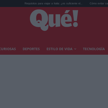
equisitos para viajar a Italia: ¿es suficiente el...
Cómo evitar calor en casa: los consej
CURIOSAS
DEPORTES
ESTILO DE VIDA
TECNOLOGÍA