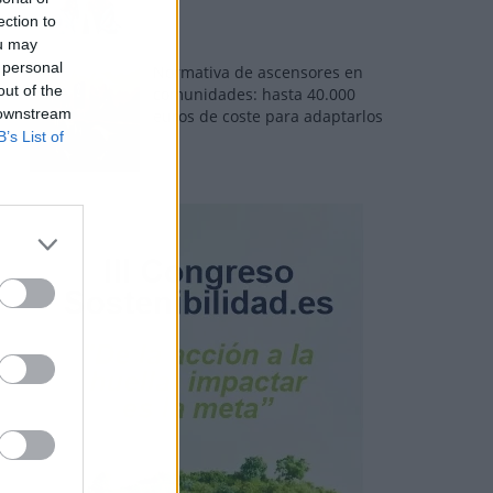
ection to
ou may
 personal
Normativa de ascensores en
out of the
comunidades: hasta 40.000
 downstream
euros de coste para adaptarlos
B’s List of