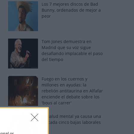
Los 7 mejores discos de Bad
Bunny, ordenados de mejor a
peor
Tom Jones demuestra en
Madrid que su voz sigue
desafiando implacable el paso
del tiempo
Fuego en los cuernos y
millones en ayudas: la
rebelión antitaurina en Alfafar
enciende el debate sobre los
'bous al carrer'
La salud mental ya causa una
de cada cinco bajas laborales
sonal or