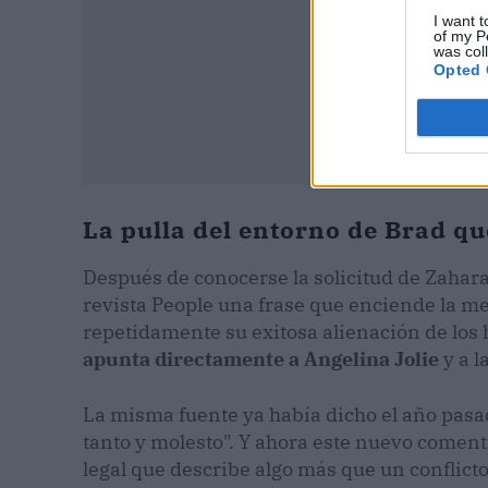
I want t
of my P
was col
Opted 
La pulla del entorno de Brad que
Después de conocerse la solicitud de Zahara,
revista People una frase que enciende la me
repetidamente su exitosa alienación de los h
apunta directamente a Angelina Jolie
y a l
La misma fuente ya había dicho el año pasado
tanto y molesto". Y ahora este nuevo coment
legal que describe algo más que un conflict