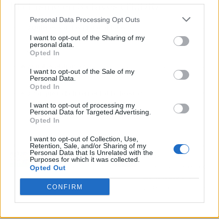
third parties.
El chisme en 3 claves (TL;DR)
Personal Data Processing Opt Outs
👀
¿Quiénes son los protagonistas?
Simone Biles, la gimnasta
I want to opt-out of the Sharing of my
más laureada de la historia, y su marido Jonathan Owens,
personal data.
jugador de los Indianapolis Colts.
Opted In
🔥
¿Cuál es el drama?
Una hospitalización de urgencia por una
I want to opt-out of the Sale of my
crisis médica que ella misma califica como “casi morir”.
Personal Data.
Opted In
📲
¿Por qué todo internet habla de esto?
Porque la deportista
más seguida del planeta mostró su lado más vulnerable y sus
I want to opt-out of processing my
Personal Data for Targeted Advertising.
fans no pueden dejar de reaccionar.
Opted In
I want to opt-out of Collection, Use,
Artículo anterior
Artículo siguiente
Retention, Sale, and/or Sharing of my
Personal Data that Is Unrelated with the
LaLiga Hypermotion se
El choque entre Irán e
Purposes for which it was collected.
consolida como un gran
Israel dispara el petróleo:
Opted Out
activo con altas
cuánto te subirá la
CONFIRM
audiencias en su fase
gasolina y la factura de
decisiva
la luz