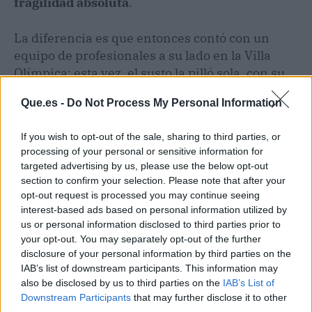
fragilidad absoluta
.
La diferencia es que entonces contó con un
equipo de profesionales a su lado en la Villa
Olímpica; esta vez, el susto la pilló sola, con su
marido a cientos de kilómetros.
La publicación,
Que.es -
Do Not Process My Personal Information
más que una confesión, es un recordatorio de
que hasta los cuerpos perfectos necesitan
If you wish to opt-out of the sale, sharing to third parties, or
parar
.
processing of your personal or sensitive information for
targeted advertising by us, please use the below opt-out
Quizá por eso medio internet le ha respondido
section to confirm your selection. Please note that after your
con una oleada de cariño que rara vez se ve en
opt-out request is processed you may continue seeing
interest-based ads based on personal information utilized by
las redes. Al cierre de esta edición, las stories ya
us or personal information disclosed to third parties prior to
habían rebasado los dos millones de
your opt-out. You may separately opt-out of the further
visualizaciones y los comentarios en otros
disclosure of your personal information by third parties on the
perfiles compartiendo la noticia no dejaban de
IAB’s list of downstream participants. This information may
crecer.
also be disclosed by us to third parties on the
IAB’s List of
Downstream Participants
that may further disclose it to other