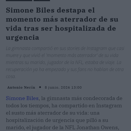
Simone Biles destapa el
momento más aterrador de su
vida tras ser hospitalizada de
urgencia
La gimnasta compartió en sus stories de Instagram que casi
muere y que vivió el 'momento más aterrador' de su vida
mientras su marido, jugador de la NFL, estaba de viaje. La
recuperación ya ha empezado y sus fans no hablan de otra
cosa.
8 junio, 2026 13:00
Antonio Nerín
Simone Biles
, la gimnasta más condecorada de
todos los tiempos, ha compartido en Instagram
el susto más aterrador de su vida: una
hospitalización de urgencia que pilló a su
marido, el jugador de la NFL Jonathan Owens,