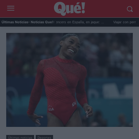
.
La regulación de influencers en España, en jaque: ...
Viajar con perro en coch
Últimas Noticias
- Noticias Que!:
Últimas noticias
Deportes