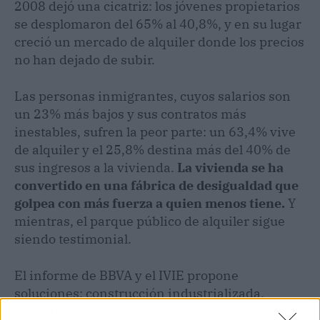
2008 dejó una cicatriz: los jóvenes propietarios
se desplomaron del 65% al 40,8%, y en su lugar
creció un mercado de alquiler donde los precios
no han dejado de subir.
Las personas inmigrantes, cuyos salarios son
un 23% más bajos y sus contratos más
inestables, sufren la peor parte: un 63,4% vive
de alquiler y el 25,8% destina más del 40% de
sus ingresos a la vivienda.
La vivienda se ha
convertido en una fábrica de desigualdad que
golpea con más fuerza a quien menos tiene.
Y
mientras, el parque público de alquiler sigue
siendo testimonial.
El informe de BBVA y el IVIE propone
soluciones: construcción industrializada,
agilizar permisos y aumentar el parque público