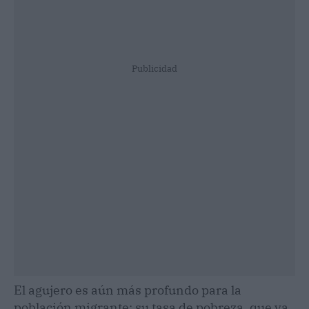
Publicidad
El agujero es aún más profundo para la
población migrante: su tasa de pobreza, que ya