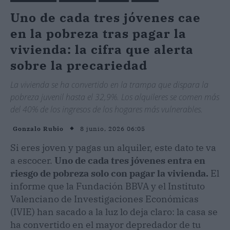
Uno de cada tres jóvenes cae
en la pobreza tras pagar la
vivienda: la cifra que alerta
sobre la precariedad
La vivienda se ha convertido en la trampa que dispara la
pobreza juvenil hasta el 32,9%. Los alquileres se comen más
del 40% de los ingresos de los hogares más vulnerables.
8 junio, 2026 06:05
Gonzalo Rubio
Si eres joven y pagas un alquiler, este dato te va
a escocer.
Uno de cada tres jóvenes entra en
riesgo de pobreza solo con pagar la vivienda.
El
informe que la Fundación BBVA y el Instituto
Valenciano de Investigaciones Económicas
(IVIE) han sacado a la luz lo deja claro: la casa se
ha convertido en el mayor depredador de tu