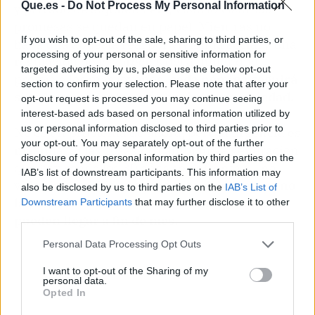
Que.es -
Do Not Process My Personal Information
y privado de alquiler. Pero, visto lo visto, las
promesas se quedan en papel. Mientras no
If you wish to opt-out of the sale, sharing to third parties, or
haya una apuesta real por vivienda social y una
processing of your personal or sensitive information for
regulación de los precios del alquiler que
targeted advertising by us, please use the below opt-out
proteja a los más jóvenes,
cada nómina seguirá
section to confirm your selection. Please note that after your
siendo una cuenta atrás hacia la precariedad.
opt-out request is processed you may continue seeing
interest-based ads based on personal information utilized by
us or personal information disclosed to third parties prior to
No es un problema de ahora, pero la urgencia es
your opt-out. You may separately opt-out of the further
máxima. Si las cosas no cambian, la generación
disclosure of your personal information by third parties on the
que hoy ronda los 30 años se enfrenta a una
IAB’s list of downstream participants. This information may
vida sin estabilidad económica.
Y la factura no
also be disclosed by us to third parties on the
IAB’s List of
la pagarán los mercados, sino los que apenas
Downstream Participants
that may further disclose it to other
third parties.
pueden llegar a fin de mes.
Personal Data Processing Opt Outs
I want to opt-out of the Sharing of my
personal data.
Opted In