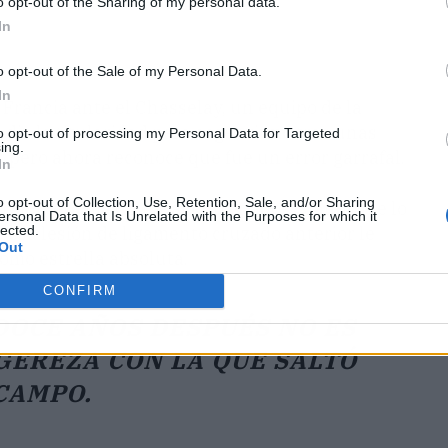
o opt-out of the Sharing of my personal data.
In
o opt-out of the Sale of my Personal Data.
In
 Francia ante el Chasselay, un equipo de la
e dio la titularidad para coger ritmo tras unas
to opt-out of processing my Personal Data for Targeted
ing.
, pero ahora reconoce que fue un error garrafal.
In
o opt-out of Collection, Use, Retention, Sale, and/or Sharing
Ni siquiera me opuse al entrenador cuando me lo
ersonal Data that Is Unrelated with the Purposes for which it
lected.
e esa lesión de ligamento cruzado anterior le
Out
omo estrella absoluta.
CONFIRM
DOCE AÑOS DESPUÉS NO ES
IGEREZA CON LA QUE SALTÓ
CAMPO.