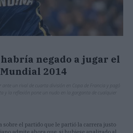
 habría negado a jugar el
l Mundial 2014
 ante un rival de cuarta división en Copa de Francia y pagó
rta y la reflexión pone un nudo en la garganta de cualquier
obre el partido que le partió la carrera justo
iano admite ahora que, si hubiese analizado al