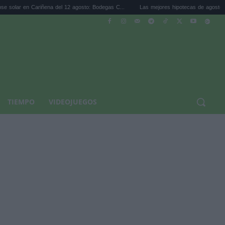
riñena del 12 agosto: Bodegas C...
Las mejores hipotecas de agosto: el TAE más com
TIEMPO
VIDEOJUEGOS