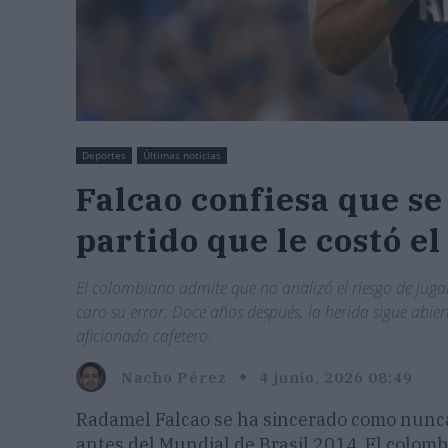
Deportes
Últimas noticias
Falcao confiesa que se
partido que le costó e
El colombiano admite que no analizó el riesgo de jugar
caro su error. Doce años después, la herida sigue abie
aficionado cafetero.
Nacho Pérez
4 junio, 2026 08:49
Radamel Falcao se ha sincerado como nunca s
antes del Mundial de Brasil 2014. El colomb