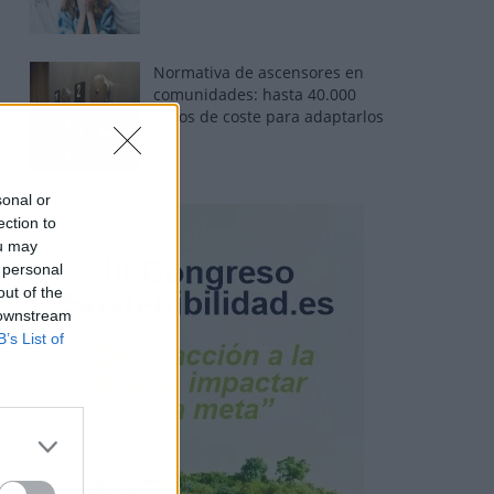
Normativa de ascensores en
comunidades: hasta 40.000
euros de coste para adaptarlos
sonal or
ection to
ou may
 personal
out of the
 downstream
B’s List of