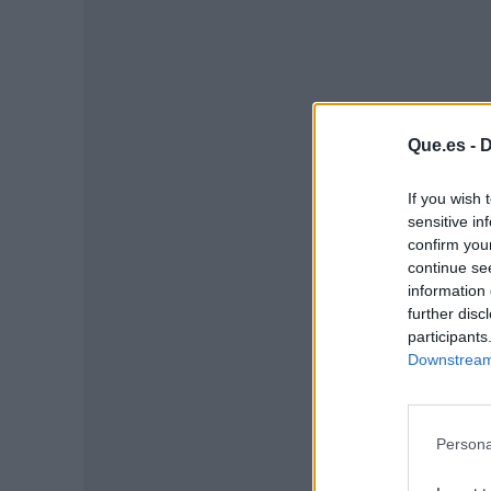
Que.es -
D
If you wish 
sensitive in
confirm you
P
continue se
information 
further disc
participants
Downstream 
Persona