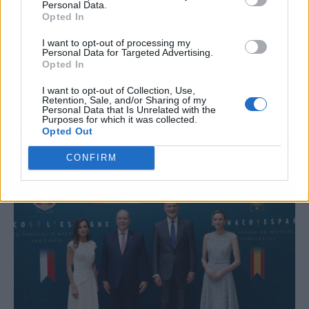
Personal Data.
Opted In
I want to opt-out of processing my
Personal Data for Targeted Advertising.
Opted In
I want to opt-out of Collection, Use,
Retention, Sale, and/or Sharing of my
Personal Data that Is Unrelated with the
Purposes for which it was collected.
Las duras críticas de la prensa
Opted Out
europea hacia el invitado de Felipe
VI
CONFIRM