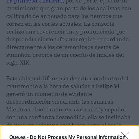
La princesa Charlène
, por su parte, ejecutó un
movimiento que gran parte de los analistas han
calificado de anticuado para los tiempos que
corren en las cortes actuales. La consorte
realizó una reverencia muy pronunciada que
desprendía cierto tufo anacrónico, recordando
directamente a los ceremoniosos gestos de
sumisión propios de un cuento de finales del
siglo XIX.
Esta abismal diferencia de criterios dentro del
matrimonio a la hora de saludar a
Felipe VI
generó un momento de evidente
descoordinación visual ante las cámaras.
Mientras el soberano abrazaba al rey español
con una confianza desmedida, ella se inclinaba
de manera solemne casi hasta tocar el suelo.
Que.es -
Do Not Process My Personal Information