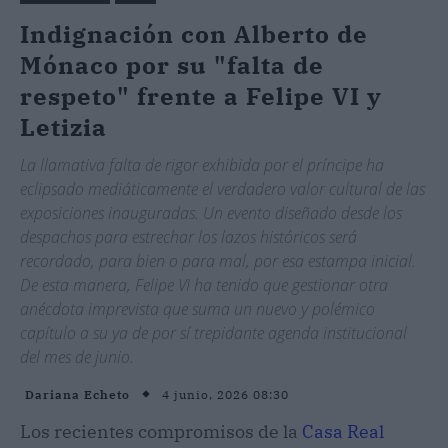
Indignación con Alberto de
Mónaco por su "falta de
respeto" frente a Felipe VI y
Letizia
La llamativa falta de rigor exhibida por el príncipe ha
eclipsado mediáticamente el verdadero valor cultural de las
exposiciones inauguradas. Un evento diseñado desde los
despachos para estrechar los lazos históricos será
recordado, para bien o para mal, por esa estampa inicial.
De esta manera, Felipe VI ha tenido que gestionar otra
anécdota imprevista que suma un nuevo y polémico
capítulo a su ya de por sí trepidante agenda institucional
del mes de junio.
4 junio, 2026 08:30
Dariana Echeto
Los recientes compromisos de la
Casa Real