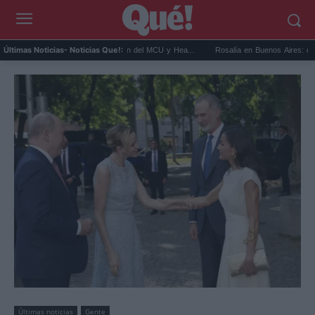
Cíclope en los X-Men del MCU y Hea...
Rosalía en Buenos Aires: detiene el tráfico y 
Últimas Noticias
- Noticias Que!:
Últimas noticias
Gente