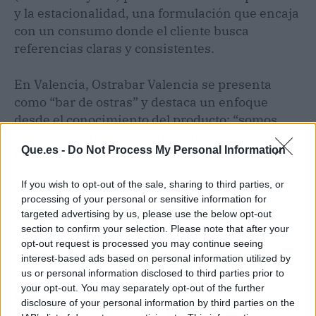
y la estacionalidad, una formulación que encaja
con un consumo donde el cliente busca
referencias claras y consistentes.
En Valencia, Ostrabar Valencia se presenta
como “bar de ostras” y destaca un enfoque
desde el conocimiento del producto: “somos
productores de ostras y profesionales del
Que.es -
Do Not Process My Personal Information
mundo de la pesca”. En términos de mercado,
este tipo de relato conecta el consumo urbano
If you wish to opt-out of the sale, sharing to third parties, or
con la cadena anterior: el origen y la
processing of your personal or sensitive information for
especialización se convierten en parte de la
targeted advertising by us, please use the below opt-out
experiencia, y eso acelera la normalización del
section to confirm your selection. Please note that after your
producto entre públicos más amplios.
opt-out request is processed you may continue seeing
interest-based ads based on personal information utilized by
us or personal information disclosed to third parties prior to
Artículo anterior
Artículo siguiente
your opt-out. You may separately opt-out of the further
disclosure of your personal information by third parties on the
Las sandalias
La ciencia relaciona la