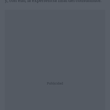
y, con ello, la experiencia final del consumidor.
Publicidad