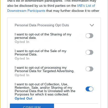
IAB’s list of downstream participants. This information may
cangrejeras que las
recuperación del
also be disclosed by us to third parties on the
IAB’s List of
editoras de moda llevan
organismo con el
Downstream Participants
that may further disclose it to other
en secreto (y no cuestan
entorno en el que se
third parties.
mucho en El Corte
descansa
Inglés)
Personal Data Processing Opt Outs
I want to opt-out of the Sharing of my
personal data.
Opted In
I want to opt-out of the Sale of my
Personal Data.
Opted In
I want to opt-out of processing my
Personal Data for Targeted Advertising.
Opted In
I want to opt-out of Collection, Use,
Retention, Sale, and/or Sharing of my
Personal Data that Is Unrelated with the
Purposes for which it was collected.
Opted Out
CONFIRM