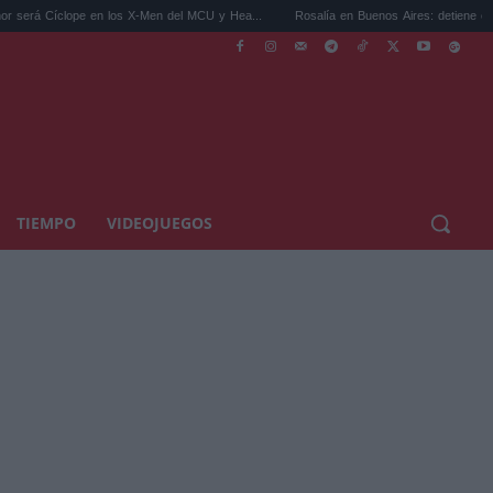
pe en los X-Men del MCU y Hea...
Rosalía en Buenos Aires: detiene el tráfico y se s.
TIEMPO
VIDEOJUEGOS