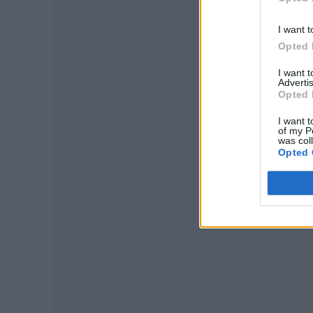
I want t
Opted 
I want 
Advertis
Opted 
I want t
P
of my P
was col
Opted 