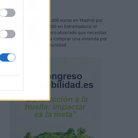
110.000 euros en Madrid por
31.000 en Extremadura: el
dinero ahorrado que necesitas
para comprar una vivienda por
comunidad