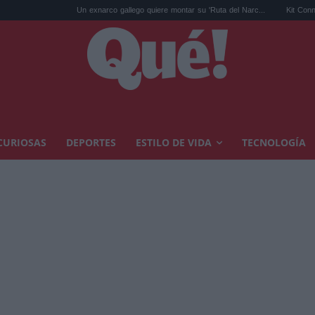
Un exnarco gallego quiere montar su 'Ruta del Narc...
Kit Connor será Cíclo
CURIOSAS
DEPORTES
ESTILO DE VIDA
TECNOLOGÍA