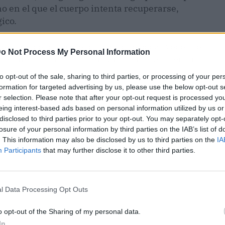
no en el que el cuerpo intenta recuperarse,
ico.
en uno de los procesos a los que pocas veces se
o Not Process My Personal Information
. Sobre todo, no solo pensando en el acto en sí,
 descanso.
to opt-out of the sale, sharing to third parties, or processing of your per
formation for targeted advertising by us, please use the below opt-out s
rmino cada vez más conocido en la biomedicina
r selection. Please note that after your opt-out request is processed y
eing interest-based ads based on personal information utilized by us or
ersonales que afectan la
salud
a lo largo de la
disclosed to third parties prior to your opt-out. You may separately opt-
ntaminación ambiental. El concepto está ganando
losure of your personal information by third parties on the IAB’s list of
rque ayuda a explicar por qué dos personas con
. This information may also be disclosed by us to third parties on the
IA
ma completamente diferente.
Participants
that may further disclose it to other third parties.
l Data Processing Opt Outs
o opt-out of the Sharing of my personal data.
In