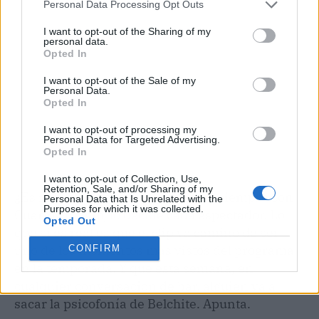
Personal Data Processing Opt Outs
I want to opt-out of the Sharing of my
personal data.
Opted In
I want to opt-out of the Sale of my
Personal Data.
Opted In
I want to opt-out of processing my
Personal Data for Targeted Advertising.
Opted In
I want to opt-out of Collection, Use,
Retention, Sale, and/or Sharing of my
¿Es real lo que cuenta? Eso, como siempre con
Personal Data that Is Unrelated with the
Purposes for which it was collected.
Cuarto Milenio, lo decide cada espectador. Lo
Opted Out
que sí es real es que el clip va camino de ser
uno de los momentos más vistos del programa
CONFIRM
en la temporada. Y que esta semana, en
cualquier conversación de bar, alguien va a
sacar la psicofonía de Belchite. Apunta.