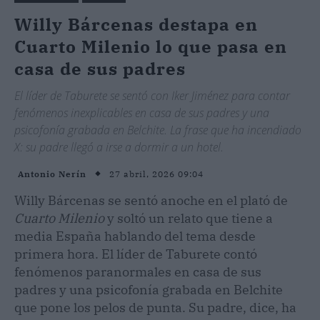
Willy Bárcenas destapa en
Cuarto Milenio lo que pasa en
casa de sus padres
El líder de Taburete se sentó con Iker Jiménez para contar
fenómenos inexplicables en casa de sus padres y una
psicofonía grabada en Belchite. La frase que ha incendiado
X: su padre llegó a irse a dormir a un hotel.
27 abril, 2026 09:04
Antonio Nerín
Willy Bárcenas se sentó anoche en el plató de
Cuarto Milenio
y soltó un relato que tiene a
media España hablando del tema desde
primera hora. El líder de Taburete contó
fenómenos paranormales en casa de sus
padres y una psicofonía grabada en Belchite
que pone los pelos de punta. Su padre, dice, ha