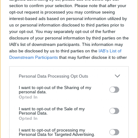
sequía es una decisión práctica y económica. El
section to confirm your selection. Please note that after your
opt-out request is processed you may continue seeing
sempervivum no solo sobrevive: se ve bien todo
interest-based ads based on personal information utilized by
el año sin abonados complicados ni trasplantes
us or personal information disclosed to third parties prior to
constantes.
your opt-out. You may separately opt-out of the further
disclosure of your personal information by third parties on the
Frente a otras opciones como geranios o
IAB’s list of downstream participants. This information may
also be disclosed by us to third parties on the
IAB’s List of
petunias, que requieren riego constante, esta
Downstream Participants
that may further disclose it to other
suculenta te olvidas de ella y sigue verde.
third parties.
Además, su capacidad de multiplicarse por
hijuelos la convierte en una
inversión
que crece
Personal Data Processing Opt Outs
sola. En un contexto de precios altos en
I want to opt-out of the Sharing of my
decoración de exteriores, un pack de seis
personal data.
Opted In
plantas por 5,99 euros es una de las mejores
formas de dar vida a la terraza sin que tiemble
I want to opt-out of the Sale of my
Personal Data.
el bolsillo.
Opted In
🏠 Las llaves de la noticia
I want to opt-out of processing my
Personal Data for Targeted Advertising.