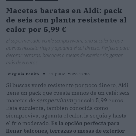
Macetas baratas en Aldi: pack
de seis con planta resistente al
calor por 5,99 €
El supermercado vende sempervivum, una suculenta que
apenas necesita riego y aguanta el sol directo. Perfecta para
decorar terrazas, balcones o mesas de exterior sin gastar
más de 6 euros.
12 junio, 2026 12:06
Virginia Benito
Si buscas verde resistente por poco dinero, Aldi
tiene un pack que cuesta menos de un café: seis
macetas de
sempervivum
por solo 5,99 euros.
Esta suculenta, también conocida como
siempreviva, aguanta el calor, la sequía y hasta
el frío moderado.
Es la opción perfecta para
llenar balcones, terrazas o mesas de exterior