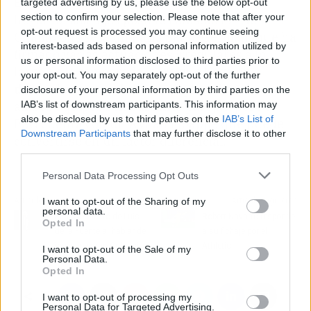
El primer escollo que deberá superar para
targeted advertising by us, please use the below opt-out
section to confirm your selection. Please note that after your
llegar lo más lejos posible esta edición de
opt-out request is processed you may continue seeing
Champions será un París Saint-Germani que ha
interest-based ads based on personal information utilized by
firmado varias actuaciones irregulares a lo
us or personal information disclosed to third parties prior to
largo de la temporada, pero que llega en
your opt-out. You may separately opt-out of the further
dinámica ascendente
. Las plantillas de
disclosure of your personal information by third parties on the
ambos equipos son bastante parejas, pero el
IAB’s list of downstream participants. This information may
also be disclosed by us to third parties on the
IAB’s List of
PSG cuenta con un Kylian Mbappé que puede
Downstream Participants
that may further disclose it to other
convertirse en un factor diferencial.
third parties.
Personal Data Processing Opt Outs
Artículo anterior
Artículo siguiente
I want to opt-out of the Sharing of my
personal data.
El doble rasero de Luis
Robert Navarro responde
Opted In
de la Fuente al hablar de
a su fichaje por el
jóvenes como Cubarsí
Athletic
I want to opt-out of the Sale of my
Personal Data.
Opted In
I want to opt-out of processing my
Personal Data for Targeted Advertising.