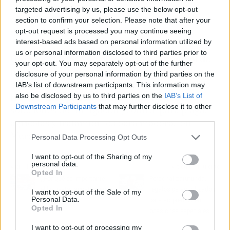
observaciones y recomendaciones para
targeted advertising by us, please use the below opt-out
garantizar a sus contratistas resultados
section to confirm your selection. Please note that after your
opt-out request is processed you may continue seeing
duraderos y efectivos.
interest-based ads based on personal information utilized by
us or personal information disclosed to third parties prior to
Quipons destaca en el mercado de control de
your opt-out. You may separately opt-out of the further
plagas por contar con expertos en la
disclosure of your personal information by third parties on the
eliminación de plagas de ratones, aves y todo
IAB’s list of downstream participants. This information may
also be disclosed by us to third parties on the
IAB’s List of
tipo de artrópodos
. Esta empresa ofrece
Downstream Participants
that may further disclose it to other
soluciones de fumigación, control para plagas
third parties.
agrícolas y tratamientos para maderas en
Murcia.
Personal Data Processing Opt Outs
I want to opt-out of the Sharing of my
personal data.
Artículo anterior
Artículo siguiente
Opted In
¿Por qué es importante
Personalizatufunda,
el bienestar acústico en
regalos personalizados
I want to opt-out of the Sale of my
Personal Data.
restaurantes?
para sorprender en
Opted In
ocasiones especiales
I want to opt-out of processing my