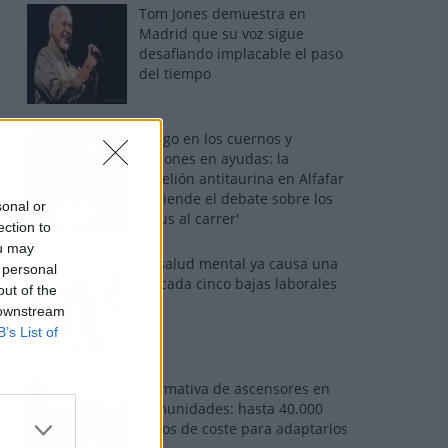
Tom Jones demuestra en
Madrid que su voz sigue
desafiando implacable el paso
del tiempo
Fuego en los cuernos y
millones en ayudas: la
rebelión antitaurina en Alfafar
enciende el debate sobre los
sonal or
'bous al carrer'
ection to
ou may
La salud mental ya causa una
 personal
de cada cinco bajas laborales
out of the
 downstream
B’s List of
Normativa de ascensores en
comunidades: hasta 40.000
euros de coste para adaptarlos