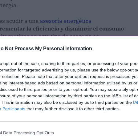
nergía.
es acudir a una
asesoría energética
rementar la eficiencia y disminuir el consumo
lternativas en este tipo de asesoría es
os de trayectoria en este sector.
o Not Process My Personal Information
to opt-out of the sale, sharing to third parties, or processing of your per
formation for targeted advertising by us, please use the below opt-out s
r selection. Please note that after your opt-out request is processed y
eing interest-based ads based on personal information utilized by us or
disclosed to third parties prior to your opt-out. You may separately opt-
losure of your personal information by third parties on the IAB’s list of
. This information may also be disclosed by us to third parties on the
IA
Participants
that may further disclose it to other third parties.
l Data Processing Opt Outs