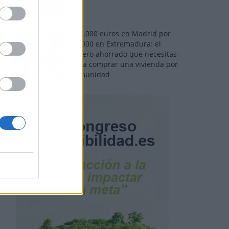
110.000 euros en Madrid por
31.000 en Extremadura: el
dinero ahorrado que necesitas
para comprar una vivienda por
comunidad