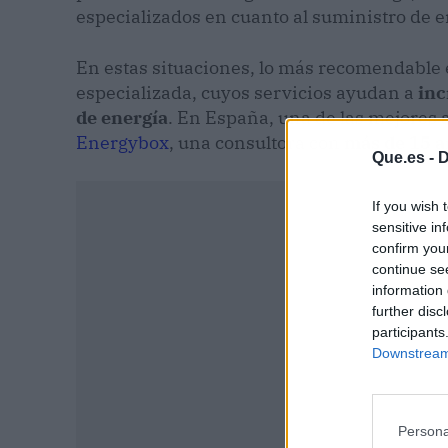
especializados en cuanto al suministro de e
En estas situaciones, lo más recomendable 
especializada, cuyos servicios ayudan a
inc
de energía
. En España, una de las mejores a
Energybox
, una consultora con
más de 15 añ
Que.es -
D
If you wish 
sensitive in
confirm you
continue se
information 
further disc
participants
Downstream 
Persona