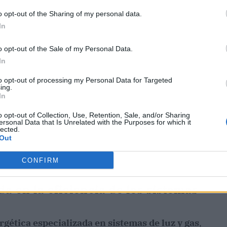
o opt-out of the Sharing of my personal data.
ublicidad
In
o opt-out of the Sale of my Personal Data.
In
to opt-out of processing my Personal Data for Targeted
ing.
In
o opt-out of Collection, Use, Retention, Sale, and/or Sharing
ersonal Data that Is Unrelated with the Purposes for which it
lected.
Out
CONFIRM
a en la eficiencia de los sistemas
gética especializada en sistemas de luz y gas
,