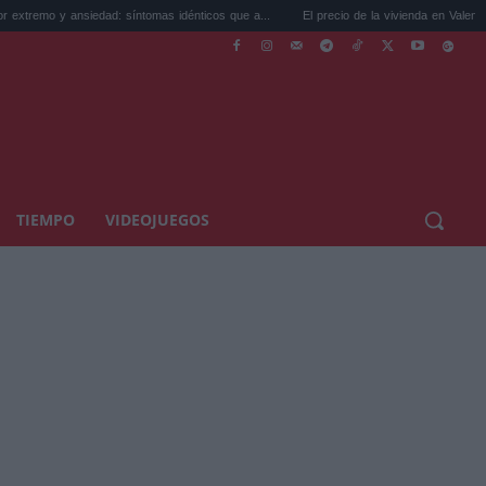
nsiedad: síntomas idénticos que a...
El precio de la vivienda en Valencia sube a 3.48
TIEMPO
VIDEOJUEGOS