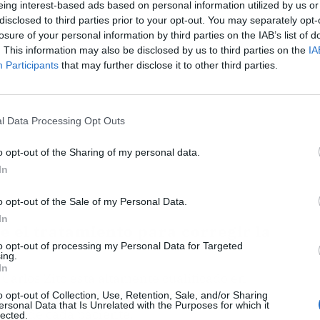
eing interest-based ads based on personal information utilized by us or
disclosed to third parties prior to your opt-out. You may separately opt-
losure of your personal information by third parties on the IAB’s list of
. This information may also be disclosed by us to third parties on the
IA
Participants
that may further disclose it to other third parties.
l Data Processing Opt Outs
o opt-out of the Sharing of my personal data.
In
o opt-out of the Sale of my Personal Data.
In
e el tratamiento para corregir la
to opt-out of processing my Personal Data for Targeted
ing.
In
. Carlos Zito está altamente cualificado en
espacio que se presenta entre las encías y los
o opt-out of Collection, Use, Retention, Sale, and/or Sharing
ersonal Data that Is Unrelated with the Purposes for which it
dades de cada paciente.
lected.