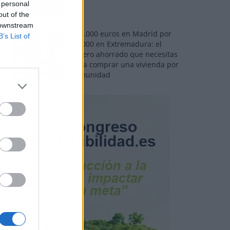
 personal
out of the
 downstream
110.000 euros en Madrid por
B’s List of
31.000 en Extremadura: el
dinero ahorrado que necesitas
para comprar una vivienda por
comunidad