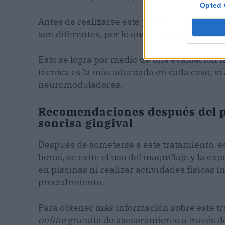
Opted 
Antes de realizarse este procedimiento, es 
son diferentes, por lo que requerirán trata
Esto se logra por medio de una evaluación f
técnica es la más adecuada en cada caso; si
neuromoduladores.
Recomendaciones después del p
sonrisa gingival
Después de someterse a este tratamiento, 
horas, se evite el uso del maquillaje y la e
en piscinas ni realizar actividades físicas i
procedimiento.
Para obtener más información sobre este tra
online
gratuita de
asesoramiento a través de 