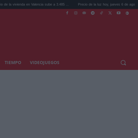
n Valencia sube a 3.485 ...
Precio de la luz hoy, jueves 6 de agosto: la hora ...
TIEMPO
VIDEOJUEGOS