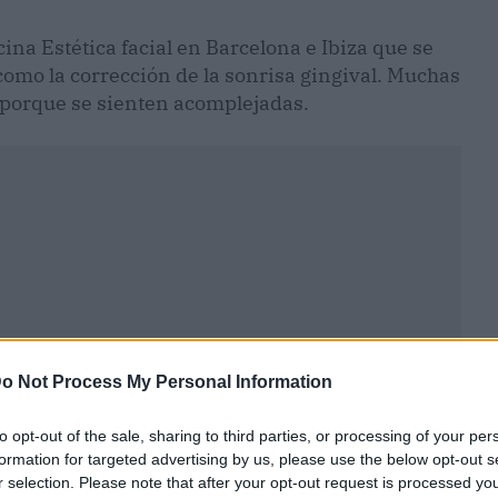
ina Estética facial en Barcelona e Ibiza que se
como la corrección de la sonrisa gingival. Muchas
 porque se sienten acomplejadas.
o Not Process My Personal Information
to opt-out of the sale, sharing to third parties, or processing of your per
formation for targeted advertising by us, please use the below opt-out s
ublicidad
r selection. Please note that after your opt-out request is processed y