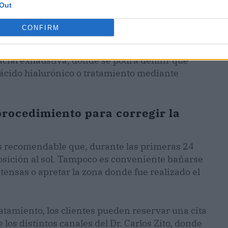
Out
importante tener en cuenta que todos los rostros
CONFIRM
mientos diferentes.
acial exhaustiva, donde se podrá definir qué
 ácido hialurónico o tratamiento mediante
rocedimiento para corregir la
es recomendable que, durante las primeras 24
xposición al sol. Tampoco es conveniente bañarse
ntensas o apretar la zona donde fue realizado el
tamiento, los clientes pueden reservar una cita
los distintos canales del Dr. Carlos Zito, donde