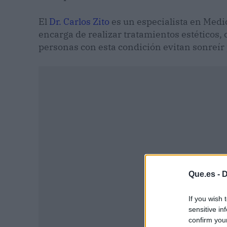
El
Dr. Carlos Zito
es un especialista en Medic
encarga de realizar tratamientos estéticos, 
personas con esta condición evitan sonreír
Que.es -
D
If you wish 
sensitive in
P
confirm you