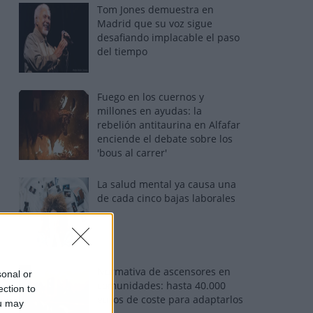
Tom Jones demuestra en
Madrid que su voz sigue
desafiando implacable el paso
del tiempo
Fuego en los cuernos y
millones en ayudas: la
rebelión antitaurina en Alfafar
enciende el debate sobre los
'bous al carrer'
La salud mental ya causa una
de cada cinco bajas laborales
Normativa de ascensores en
sonal or
comunidades: hasta 40.000
ection to
euros de coste para adaptarlos
ou may