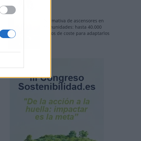
Normativa de ascensores en
comunidades: hasta 40.000
euros de coste para adaptarlos