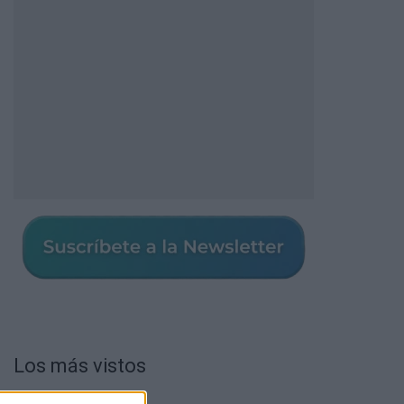
Los más vistos