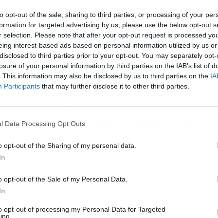
diferentes hábitats de la tierra de forma
to opt-out of the sale, sharing to third parties, or processing of your per
formation for targeted advertising by us, please use the below opt-out s
r selection. Please note that after your opt-out request is processed y
adiola, Tótem?
eing interest-based ads based on personal information utilized by us or
disclosed to third parties prior to your opt-out. You may separately opt-
n dibujo, Javier Badiola se plantea la idea final
losure of your personal information by third parties on the IAB’s list of
materiales los que determinan los pasos
. This information may also be disclosed by us to third parties on the
IA
ad y maleabilidad. Por tal razón, es fundamental
Participants
that may further disclose it to other third parties.
de la construcción y de cables de instalaciones
o sobre una estructura que le brinda dureza y
amaño y que, a la vez, y pese a su impresionante
l Data Processing Opt Outs
o opt-out of the Sharing of my personal data.
In
o opt-out of the Sale of my Personal Data.
In
to opt-out of processing my Personal Data for Targeted
ing.