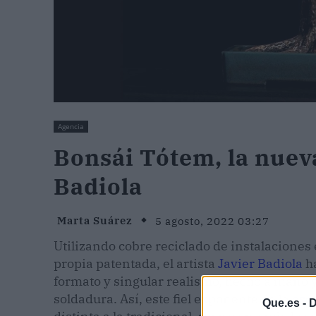
Agencia
Bonsái Tótem, la nueva
Badiola
Marta Suárez
5 agosto, 2022 03:27
Utilizando cobre reciclado de instalaciones e
propia patentada, el artista
Javier Badiola
h
formato y singular realismo, hecho a mano y 
soldadura. Así, este fiel exponente de la
esc
Que.es -
D