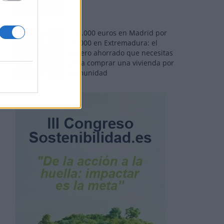
110.000 euros en Madrid por
31.000 en Extremadura: el
dinero ahorrado que necesitas
para comprar una vivienda por
comunidad