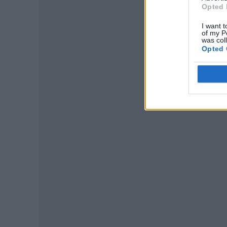
Opted 
I want t
of my P
was col
Opted 
P