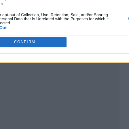
In
o opt-out of Collection, Use, Retention, Sale, and/or Sharing
ersonal Data that Is Unrelated with the Purposes for which it
lected.
Out
CONFIRM
ublicidad