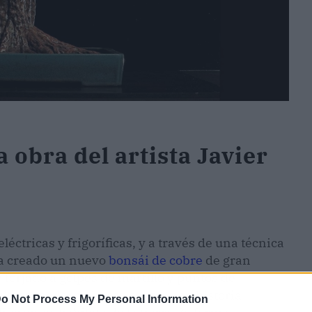
 obra del artista Javier
léctricas y frigoríficas, y a través de una técnica
a creado un nuevo
bonsái de cobre
de gran
forjado a golpes de martillo y puntos de
ultura moderna
busca contar una historia
o Not Process My Personal Information