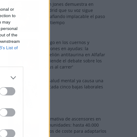
Tom Jones demuestra en
sonal or
Madrid que su voz sigue
ection to
desafiando implacable el paso
ou may
del tiempo
 personal
out of the
 downstream
Fuego en los cuernos y
B’s List of
millones en ayudas: la
rebelión antitaurina en Alfafar
enciende el debate sobre los
'bous al carrer'
La salud mental ya causa una
de cada cinco bajas laborales
Normativa de ascensores en
comunidades: hasta 40.000
euros de coste para adaptarlos