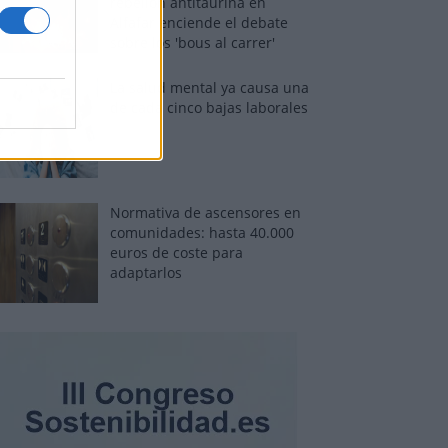
rebelión antitaurina en
Alfafar enciende el debate
sobre los 'bous al carrer'
La salud mental ya causa una
de cada cinco bajas laborales
Normativa de ascensores en
comunidades: hasta 40.000
euros de coste para
adaptarlos