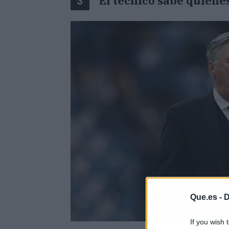
El técnico sabe quiéne
3
Que.es -
D
If you wish 