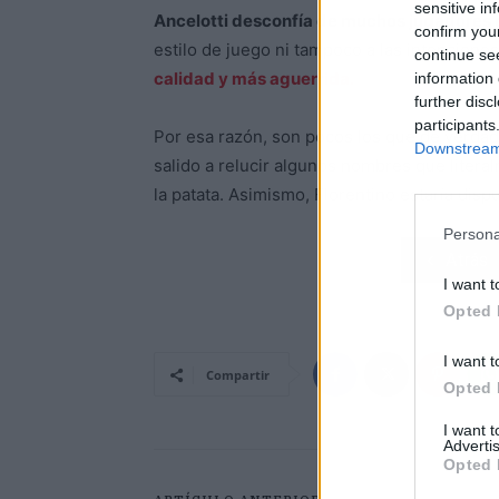
sensitive in
Ancelotti desconfía de muchos jugadores qu
confirm you
estilo de juego ni tampoco a las intencion
continue se
calidad y más aguerrida.
information 
further disc
participants
Por esa razón, son pocos los que de verda
Downstream 
salido a relucir algunos nombres que litera
la patata. Asimismo, Florentino estaría dis
Persona
Atrás
I want t
Opted 
I want t
Compartir
Opted 
I want 
Advertis
Opted 