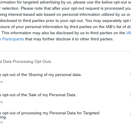
formation for targeted advertising by us, please use the below opt-out s
e tiene en sus filas
. Estos no se adaptan ni a su
r selection. Please note that after your opt-out request is processed y
es que posee de proponer
una plantilla de mayor
eing interest-based ads based on personal information utilized by us or
disclosed to third parties prior to your opt-out. You may separately opt-
losure of your personal information by third parties on the IAB’s list of
L
. This information may also be disclosed by us to third parties on the
IA
d están en su grupo de deseables. Sin embargo, han
Participants
that may further disclose it to other third parties.
lmente tienen que coger sus maletas, porque les darán
puesto a aceptar las peticiones de su mano derecha.
l Data Processing Opt Outs
Siguiente
o opt-out of the Sharing of my personal data.
In
o opt-out of the Sale of my Personal Data.
In
to opt-out of processing my Personal Data for Targeted
ing.
In