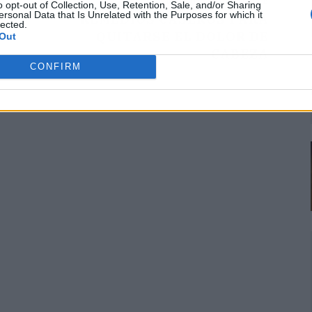
ARTÍCULO SIGUIENTE
o opt-out of Collection, Use, Retention, Sale, and/or Sharing
ersonal Data that Is Unrelated with the Purposes for which it
REMEDIOS CASEROS PARA
lected.
QUITARSE EL DOLOR DE
Out
CABEZA
CONFIRM