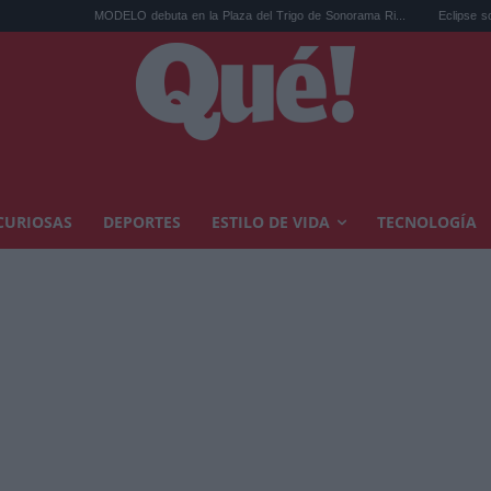
DELO debuta en la Plaza del Trigo de Sonorama Ri...
Eclipse solar en Cariñena del
CURIOSAS
DEPORTES
ESTILO DE VIDA
TECNOLOGÍA