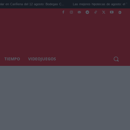
 12 agosto: Bodegas C...
Las mejores hipotecas de agosto: el TAE más compet...
TIEMPO
VIDEOJUEGOS