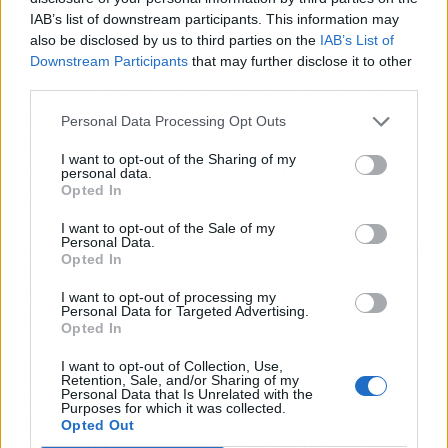
algo más de
8.000 MW
.
IAB’s list of downstream participants. This information may
also be disclosed by us to third parties on the
IAB’s List of
Downstream Participants
that may further disclose it to other
Las grandes eléctricas -
Endesa
,
Iberdrola
y
third parties.
Naturgy
-, junto a Capital Energy -que se hizo
con más de 620 MW eólicos-, EDP Renováveis
Personal Data Processing Opt Outs
(EDPR) y Acciona fueron las grandes
I want to opt-out of the Sharing of my
vencedoras en la subasta de renovables de
personal data.
Opted In
enero.
I want to opt-out of the Sale of my
Personal Data.
La puja contó con una elevada participación por
Opted In
parte del sector empresarial, con más de
80
agentes
y adjudicación para más de una
I want to opt-out of processing my
Personal Data for Targeted Advertising.
treintena.
Opted In
I want to opt-out of Collection, Use,
Estas subastas pasan por ser también una
Retention, Sale, and/or Sharing of my
herramienta clave para alcanzar los
Personal Data that Is Unrelated with the
Purposes for which it was collected.
compromisos que han sido trasladados al
Plan
Opted Out
Nacional Integrado de Energía Clima
(PNIEC)