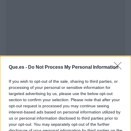
La última subasta de potencia renovable se
Que.es -
Do Not Process My Personal Information
celebró el pasado 26 de enero, adjudicándose
algo más de 3.000 MW eólicos y fotovoltaicos a
If you wish to opt-out of the sale, sharing to third parties, or
unos 25 euros por MWh, un precio muy inferior
processing of your personal or sensitive information for
a los que registra el mercado mayorista de la
targeted advertising by us, please use the below opt-out
electricidad.
section to confirm your selection. Please note that after your
opt-out request is processed you may continue seeing
interest-based ads based on personal information utilized by
Anteriormente, con el Gobierno del PP de
us or personal information disclosed to third parties prior to
Mariano de Rajoy
, se celebraron otras dos
your opt-out. You may separately opt-out of the further
subastas más en 2017 en la que se adjudicaron
disclosure of your personal information by third parties on the