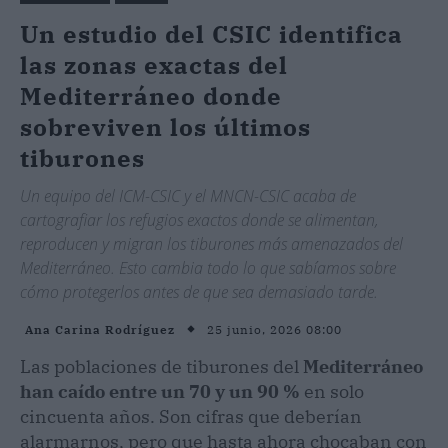
Un estudio del CSIC identifica
las zonas exactas del
Mediterráneo donde
sobreviven los últimos
tiburones
Un equipo del ICM-CSIC y el MNCN-CSIC acaba de
cartografiar los refugios exactos donde se alimentan,
reproducen y migran los tiburones más amenazados del
Mediterráneo. Esto cambia todo lo que sabíamos sobre
cómo protegerlos antes de que sea demasiado tarde.
25 junio, 2026 08:00
Ana Carina Rodríguez
Las poblaciones de tiburones del
Mediterráneo
han caído entre un 70 y un 90 %
en solo
cincuenta años. Son cifras que deberían
alarmarnos, pero que hasta ahora chocaban con