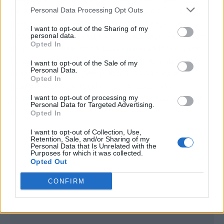
palangres y artes de arrastre
. Los tiburones
Personal Data Processing Opt Outs
pelágicos comparten hábitat con especies
I want to opt-out of the Sharing of my
comerciales de gran valor —pez espada, atún—,
personal data.
Opted In
lo que convierte cada lance en una lotería para
la biodiversidad. El estudio propone diseñar
I want to opt-out of the Sale of my
Personal Data.
áreas de gestión pesquera basadas en la
Opted In
presencia estacional de estos animales,
reduciendo así la probabilidad de encuentros
I want to opt-out of processing my
Personal Data for Targeted Advertising.
mortales.
Opted In
I want to opt-out of Collection, Use,
Retention, Sale, and/or Sharing of my
Personal Data that Is Unrelated with the
Purposes for which it was collected.
Opted Out
CONFIRM