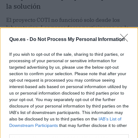
la solución
El proyecto COTI no funcionó solo desde los
laboratorios. Los pescadores participaron en la
localización, captura y liberación de los
Que.es -
Do Not Process My Personal Information
ejemplares marcados, y en la recopilación de
muestras biológicas. Esta alianza entre ciencia
If you wish to opt-out of the sale, sharing to third parties, or
y pesca artesanal es uno de los grandes valores
processing of your personal or sensitive information for
del trabajo, porque convierte a quienes antes
targeted advertising by us, please use the below opt-out
podían ser vistos como parte del problema en
section to confirm your selection. Please note that after your
opt-out request is processed you may continue seeing
agentes activos de la conservación
.
interest-based ads based on personal information utilized by
us or personal information disclosed to third parties prior to
Las capturas accidentales, el mayor
your opt-out. You may separately opt-out of the further
enemigo invisible
disclosure of your personal information by third parties on the
IAB’s list of downstream participants. This information may
also be disclosed by us to third parties on the
IAB’s List of
La principal causa de mortalidad no natural de
Downstream Participants
that may further disclose it to other
los tiburones del Mediterráneo no es la pesca
third parties.
dirigida, sino la
captura accidental por