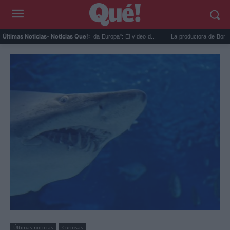
 el Rey más guapo de toda Europa": El vídeo d...
La productora de Bond desvela el c
Últimas Noticias
- Noticias Que!:
Últimas noticias
Curiosas