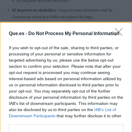
o "su paquete será devuelto hoy".
El importe es simbólico
: ninguna tasa aduanera real de
Correos se cobra por SMS con enlace de pago.
El SMS aparece como número desconocido
o, en versiones
Que.es -
Do Not Process My Personal Information
más elaboradas, en el hilo oficial gracias al spoofing.
Qué hacer si recibes un SMS
If you wish to opt-out of the sale, sharing to third parties, or
sospechoso de Correos
processing of your personal or sensitive information for
targeted advertising by us, please use the below opt-out
section to confirm your selection. Please note that after your
No pulsar el enlace bajo ningún
opt-out request is processed you may continue seeing
concepto
interest-based ads based on personal information utilized by
us or personal information disclosed to third parties prior to
your opt-out. You may separately opt-out of the further
Aunque tengas un paquete en camino y el
disclosure of your personal information by third parties on the
mensaje parezca completamente real,
entra
IAB’s list of downstream participants. This information may
directamente en correos.es
escribiendo la URL
also be disclosed by us to third parties on the
IAB’s List of
tú mismo o usa la app oficial para comprobar el
Downstream Participants
that may further disclose it to other
estado de tu envío. Ningún trámite legítimo de
third parties.
Correos requiere que sigas un enlace de un