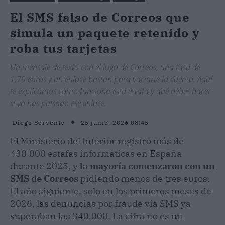
El SMS falso de Correos que
simula un paquete retenido y
roba tus tarjetas
Un mensaje de texto con el logo de Correos, una tasa de
1,79 euros y un enlace bastan para vaciarte la cuenta. Aquí
te explicamos cómo funciona esta estafa y qué debes hacer
si ya has pulsado ese enlace.
25 junio, 2026 08:45
Diego Servente
El Ministerio del Interior registró más de
430.000 estafas informáticas en España
durante 2025, y
la mayoría comenzaron con un
SMS de Correos
pidiendo menos de tres euros.
El año siguiente, solo en los primeros meses de
2026, las denuncias por fraude vía SMS ya
superaban las 340.000. La cifra no es un