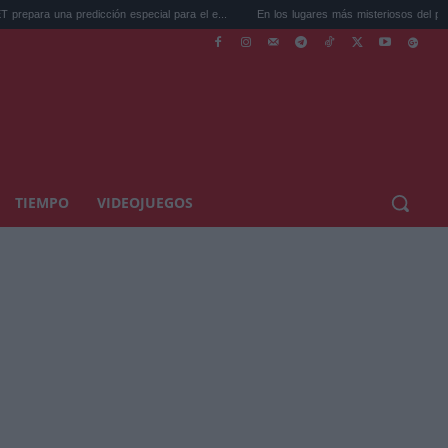
ón especial para el e...
En los lugares más misteriosos del planeta: Stoneh...
TIEMPO
VIDEOJUEGOS