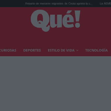
Reparto de menores migrantes de Ceuta agrieta la c...
La AEMET prepara una predicci
CURIOSAS
DEPORTES
ESTILO DE VIDA
TECNOLOGÍA