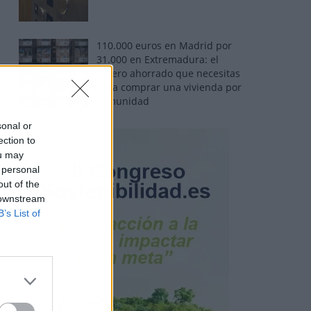
110.000 euros en Madrid por
31.000 en Extremadura: el
dinero ahorrado que necesitas
para comprar una vivienda por
comunidad
sonal or
ection to
ou may
 personal
out of the
 downstream
B’s List of