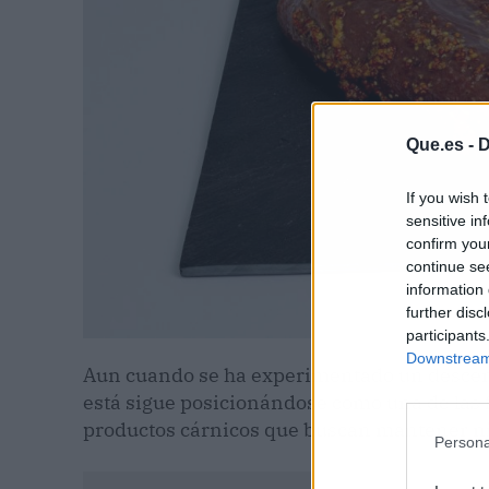
Que.es -
D
If you wish 
sensitive in
confirm you
continue se
information 
further disc
participants
Downstream 
Aun cuando se ha experimentado un desce
está sigue posicionándose como una de las 
productos cárnicos que buscan mantener ni
Persona