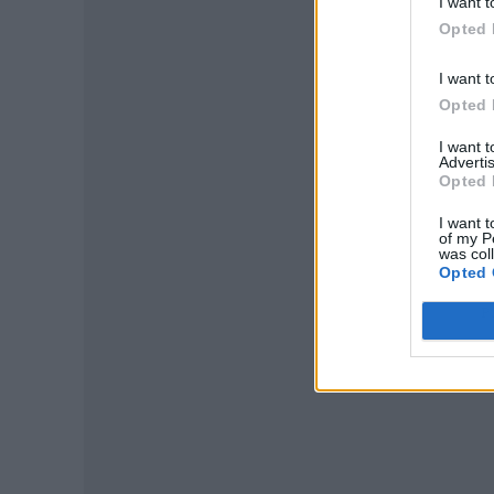
I want t
Opted 
I want t
Opted 
I want 
Advertis
Opted 
I want t
of my P
was col
Opted 
P