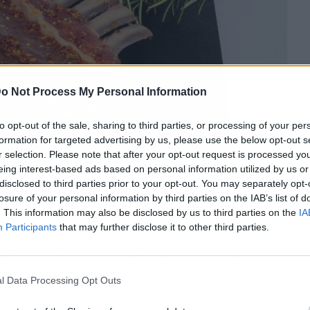
o Not Process My Personal Information
to opt-out of the sale, sharing to third parties, or processing of your per
formation for targeted advertising by us, please use the below opt-out s
r selection. Please note that after your opt-out request is processed y
eing interest-based ads based on personal information utilized by us or
disclosed to third parties prior to your opt-out. You may separately opt-
losure of your personal information by third parties on the IAB’s list of
. This information may also be disclosed by us to third parties on the
IA
Participants
that may further disclose it to other third parties.
nso del
consumo
de carne de cordero en España,
favoritas entre los comensales asiduos de
veles óptimos de salud.
l Data Processing Opt Outs