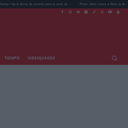
a fecha de estreno para la serie de ...
Prime Video revive a Betty la fea el 28 de agost
TIEMPO
VIDEOJUEGOS