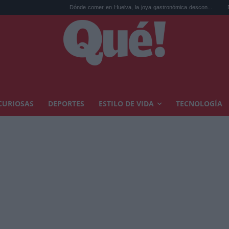
Dónde comer en Huelva, la joya gastronómica descon...
Disney+ fija l
CURIOSAS
DEPORTES
ESTILO DE VIDA
TECNOLOGÍA