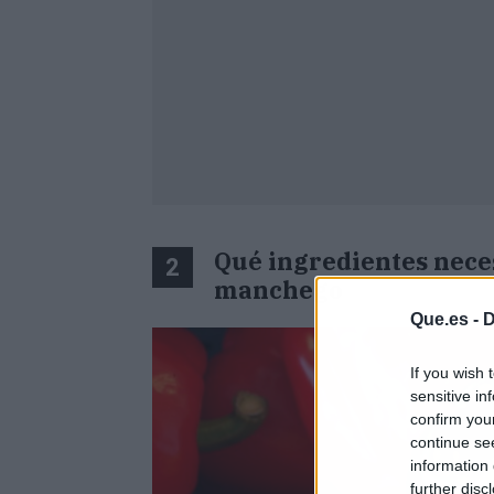
Qué ingredientes nece
2
manchego
Que.es -
D
If you wish 
sensitive in
confirm you
continue se
information 
further disc