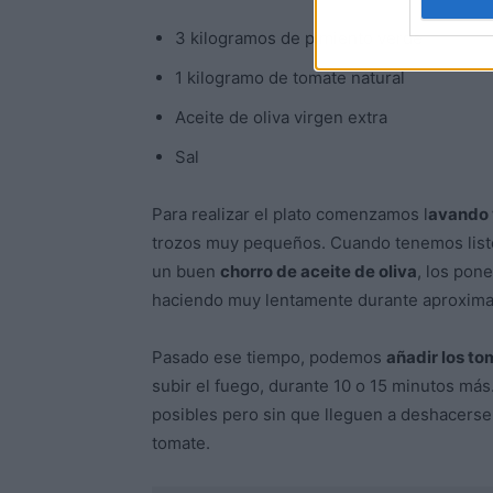
3 kilogramos de pimiento verde
1 kilogramo de tomate natural
Aceite de oliva virgen extra
Sal
Para realizar el plato comenzamos l
avando 
trozos muy pequeños. Cuando tenemos list
un buen
chorro de aceite de oliva
, los pon
haciendo muy lentamente durante aproxim
Pasado ese tiempo, podemos
añadir los t
subir el fuego, durante 10 o 15 minutos más
posibles pero sin que lleguen a deshacerse 
tomate.