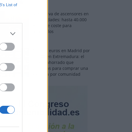
B’s List of
Normativa de ascensores en
comunidades: hasta 40.000
euros de coste para
adaptarlos
110.000 euros en Madrid por
31.000 en Extremadura: el
dinero ahorrado que
necesitas para comprar una
vivienda por comunidad