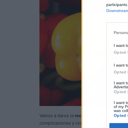
participants
Downstream 
Persona
I want t
Opted 
I want t
Opted 
I want 
Advertis
Opted 
I want t
of my P
was col
Vamos a daros la
receta de un pisto manch
Opted 
complicaciones y con los ingredientes bási