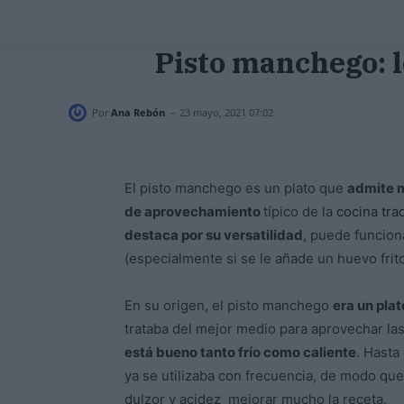
Pisto manchego: l
-
Por
Ana Rebón
23 mayo, 2021 07:02
El pisto manchego es un plato que
admite 
de aprovechamiento
típico de la
cocina tra
destaca por su versatilidad
, puede funcion
(especialmente si se le añade un huevo frit
En su origen, el pisto manchego
era un pla
trataba del mejor medio para aprovechar las
está bueno tanto frío como caliente
. Hasta 
ya se utilizaba con frecuencia, de modo qu
dulzor y acidez mejorar mucho la receta.