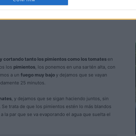
y cortando tanto los pimientos como los tomates
en
os los
pimientos
, los ponemos en una sartén alta, con
emos a un
fuego muy bajo
y dejamos que se vayan
adamente 25 minutos.
omates
, y dejamos que se sigan haciendo juntos, sin
. Se trata de que los pimientos estén lo más blandos
a la par que se va evaporando el agua que suelta el