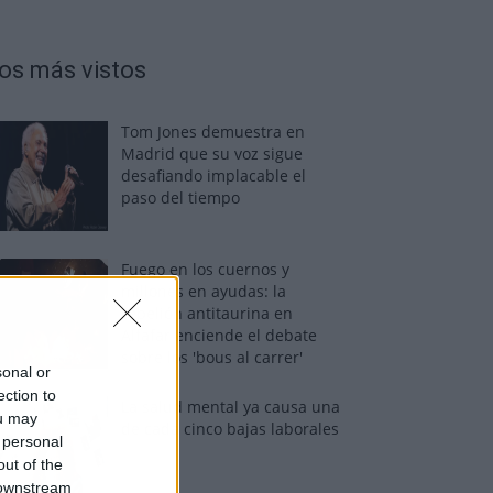
os más vistos
Tom Jones demuestra en
Madrid que su voz sigue
desafiando implacable el
paso del tiempo
Fuego en los cuernos y
millones en ayudas: la
rebelión antitaurina en
Alfafar enciende el debate
sobre los 'bous al carrer'
sonal or
ection to
La salud mental ya causa una
ou may
de cada cinco bajas laborales
 personal
out of the
 downstream