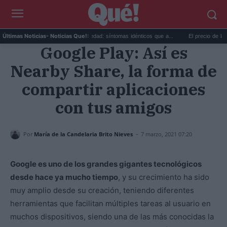
..
Calor extremo y ansiedad: síntomas idénticos que a...
El precio de la vivien
Últimas Noticias
- Noticias Que!:
Google Play: Así es
Nearby Share, la forma de
compartir aplicaciones
con tus amigos
-
Por
María de la Candelaria Brito Nieves
7 marzo, 2021 07:20
Google es uno de los grandes gigantes tecnológicos
desde hace ya mucho tiempo
, y su crecimiento ha sido
muy amplio desde su creación, teniendo diferentes
herramientas que facilitan múltiples tareas al usuario en
muchos dispositivos, siendo una de las más conocidas la