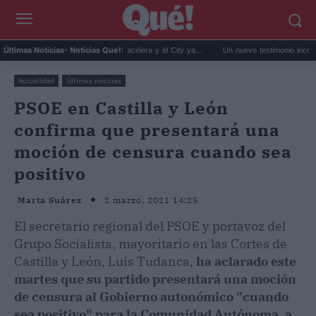
El fichaje de Rodri: el Barça acelera y el City ya...
Un nuevo testimonio incendia el 
Últimas Noticias
- Noticias Que!:
Actualidad
Últimas noticias
PSOE en Castilla y León
confirma que presentará una
moción de censura cuando sea
positivo
2 marzo, 2021 14:25
Marta Suárez
El secretario regional del PSOE y portavoz del
Grupo Socialista, mayoritario en las Cortes de
Castilla y León, Luis Tudanca,
ha aclarado este
martes que su partido presentará una moción
de censura al Gobierno autonómico "cuando
sea positivo" para la Comunidad Autónoma, a