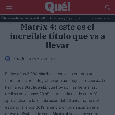
Estrenos de streaming: La última casa y 9 joyas má...
Zendaya confiesa que 'Lo i
Últimas Noticias
- Noticias Que!:
Matrix 4: este es el
increíble título que va a
llevar
-
Por
Qué!
31 enero, 2021 10:22
En los años 2.000
Matrix
se convirtió en todo un
fenómeno cinematográfico que aun hoy se recuerda. Los
hermanos
Wachowski
, que hoy son las hermanas,
realizaron ya hace 20 años una película de culto. Y
aprovechando la celebración del 20 aniversario del
estreno, allá por 2019, anunciaron que sacarían una
nueva película de la saga.
Matrix 4
se va a basar en el