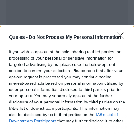
Que.es -
Do Not Process My Personal Information
If you wish to opt-out of the sale, sharing to third parties, or
processing of your personal or sensitive information for
Atrás
Siguiente
targeted advertising by us, please use the below opt-out
section to confirm your selection. Please note that after your
opt-out request is processed you may continue seeing
interest-based ads based on personal information utilized by
us or personal information disclosed to third parties prior to
your opt-out. You may separately opt-out of the further
disclosure of your personal information by third parties on the
IAB’s list of downstream participants. This information may
ARTÍCULO ANTERIOR
ARTÍCULO SIGUIENTE
also be disclosed by us to third parties on the
IAB’s List of
CRUZ ROJA MOVILIZA
UN 24,4% DE LOS
Downstream Participants
that may further disclose it to other
SUS RECURSOS PARA
CIUDADANOS
third parties.
AYUDAR A LA
EUROPEOS YA TIENE
POBLACIÓN AFECTADA
COBERTURA 5G