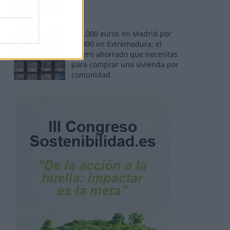
110.000 euros en Madrid por
31.000 en Extremadura: el
dinero ahorrado que necesitas
para comprar una vivienda por
comunidad