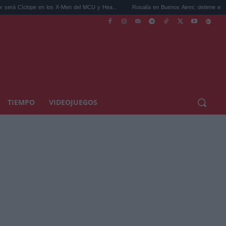
 en los X-Men del MCU y Hea...
Rosalía en Buenos Aires: detiene el tráfico y se s...
TIEMPO
VIDEOJUEGOS