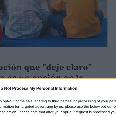
ación que "deje claro"
no es un opción en la
o Not Process My Personal Information
to opt-out of the sale, sharing to third parties, or processing of your per
formation for targeted advertising by us, please use the below opt-out s
ría del Carmen Castillo, ha indicado, tras la
r selection. Please note that after your opt-out request is processed y