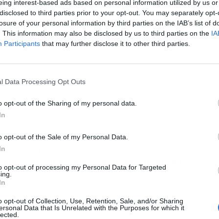
rencia de Educación, que Andalucía ha pedido al
eing interest-based ads based on personal information utilized by us or
onal que tiene que dejar claro que la no
disclosed to third parties prior to your opt-out. You may separately opt-
losure of your personal information by third parties on the IAB’s list of
n opción en la enseñanza básica", al tiempo que
. This information may also be disclosed by us to third parties on the
IA
 la incorporación a las aulas "se va a hacer
Participants
that may further disclose it to other third parties.
astillo ha destacado que la reunión de la
l Data Processing Opt Outs
e manifiesto que todas las comunidades
nea para garantizar la vuelta a las aulas en
o opt-out of the Sharing of my personal data.
n las consejería de Salud y el Ministerio de
In
o opt-out of the Sale of my Personal Data.
" que esa incorporación "se va a hacer con
In
os aprobados por cada comunidad autónoma"
,
to opt-out of processing my Personal Data for Targeted
poner de manifiesto la Conferencia Sectorial del
ing.
In
io esencial y, por lo tanto, así tiene que ser
o opt-out of Collection, Use, Retention, Sale, and/or Sharing
ersonal Data that Is Unrelated with the Purposes for which it
lected.