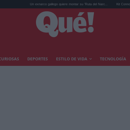
Un exnarco gallego quiere montar su 'Ruta del Narc...
Kit Connor será Cíclope
CURIOSAS
DEPORTES
ESTILO DE VIDA
TECNOLOGÍA