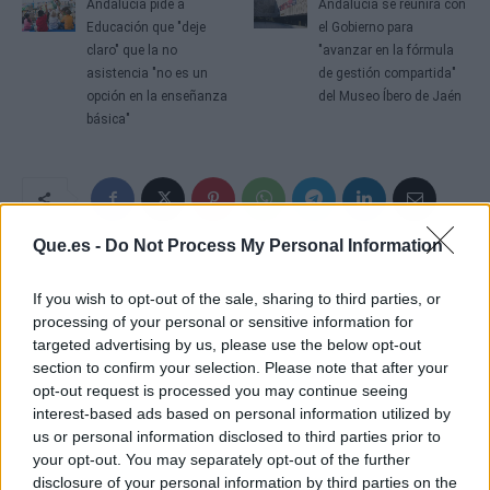
Andalucía pide a
Andalucía se reunirá con
Educación que "deje
el Gobierno para
claro" que la no
"avanzar en la fórmula
asistencia "no es un
de gestión compartida"
opción en la enseñanza
del Museo Íbero de Jaén
básica"
Que.es -
Do Not Process My Personal Information
If you wish to opt-out of the sale, sharing to third parties, or
processing of your personal or sensitive information for
targeted advertising by us, please use the below opt-out
section to confirm your selection. Please note that after your
opt-out request is processed you may continue seeing
interest-based ads based on personal information utilized by
us or personal information disclosed to third parties prior to
your opt-out. You may separately opt-out of the further
disclosure of your personal information by third parties on the