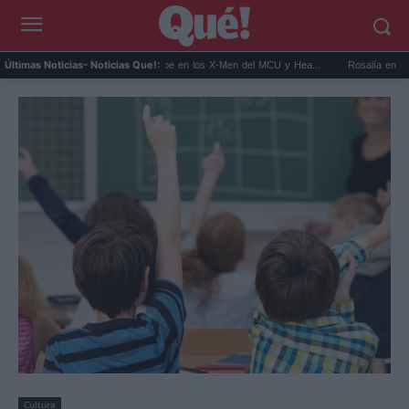
..
Kit Connor será Cíclope en los X-Men del MCU y Hea...
Rosalía en Buenos Ai
Últimas Noticias
- Noticias Que!:
Cultura