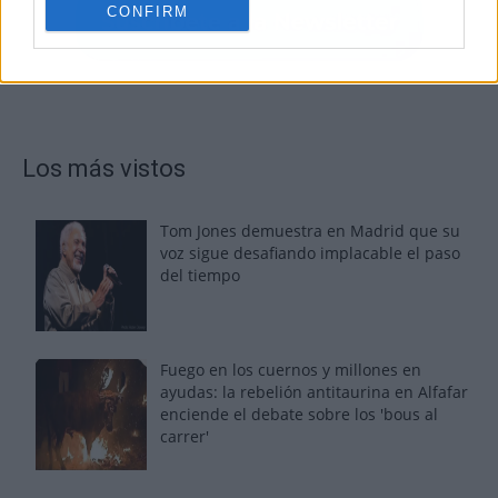
CONFIRM
Los más vistos
Tom Jones demuestra en Madrid que su
voz sigue desafiando implacable el paso
del tiempo
Fuego en los cuernos y millones en
ayudas: la rebelión antitaurina en Alfafar
enciende el debate sobre los 'bous al
carrer'