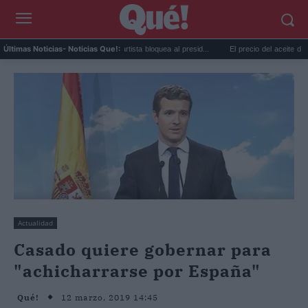
Taylor Swift y Trump: la artista bloquea al presid...
El precio del aceite de oliva ca
Últimas Noticias
- Noticias Que!:
Actualidad
Casado quiere gobernar para
"achicharrarse por España"
12 marzo, 2019 14:45
Qué!