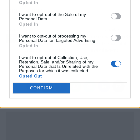
Opted In
(SERVIMEDIA)
I want to opt-out of the Sale of my
Personal Data.
Opted In
Artículo anterior
Artículo siguiente
I want to opt-out of processing my
Los primeros ejecutivos
España tiene la mitad de
Personal Data for Targeted Advertising.
del Ibex-35 ganan 87
nieve de lo normal al
Opted In
veces más que la media
final del invierno
de sus empleados,
I want to opt-out of Collection, Use,
Retention, Sale, and/or Sharing of my
según CCOO
Personal Data that Is Unrelated with the
Purposes for which it was collected.
Opted Out
CONFIRM