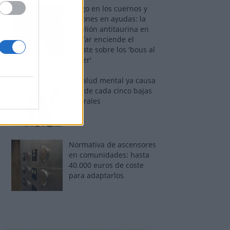
Fuego en los cuernos y
millones en ayudas: la
rebelión antitaurina en
Alfafar enciende el
debate sobre los 'bous al
carrer'
La salud mental ya causa
una de cada cinco bajas
laborales
Normativa de ascensores
en comunidades: hasta
40.000 euros de coste
para adaptarlos