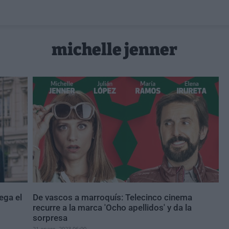
michelle jenner
lega el
De vascos a marroquís: Telecinco cinema
recurre a la marca 'Ocho apellidos' y da la
sorpresa
21 enero, 2023 06:00