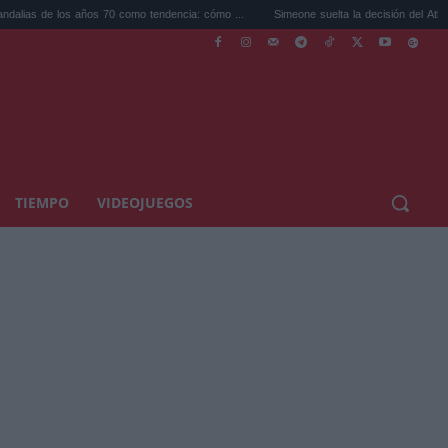
 los años 70 como tendencia: cómo ...
Simeone suelta la decisión del Atlético sobre Ju
TIEMPO
VIDEOJUEGOS