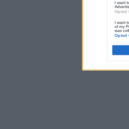
I want 
Advertis
Opted 
I want t
of my P
was col
Opted 