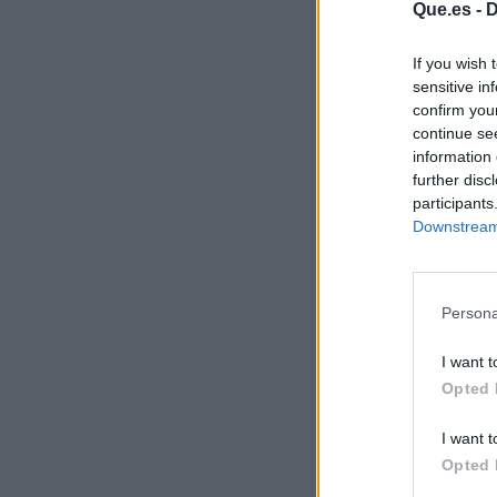
Que.es -
D
If you wish 
sensitive in
confirm you
continue se
information 
further disc
participants
Downstream 
Persona
I want t
Opted 
I want t
Opted 