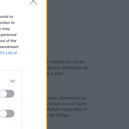
sonal or
ection to
ou may
Los más vistos
 personal
out of the
 downstream
B’s List of
Los 7 mejores discos de
Bad Bunny, ordenados de
mejor a peor
Tom Jones demuestra en
Madrid que su voz sigue
desafiando implacable el
paso del tiempo