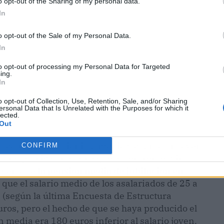
o opt-out of the Sharing of my personal data.
In
o opt-out of the Sale of my Personal Data.
In
to opt-out of processing my Personal Data for Targeted
ing.
In
o opt-out of Collection, Use, Retention, Sale, and/or Sharing
ersonal Data that Is Unrelated with the Purposes for which it
lected.
Out
to cobra un pensionista medio y cuánto un joven
CONFIRM
E no publica una tabla que los enfrente. Sin
cogen que
la pensión media de jubilación en
 que el salario medio de los asalariados de 25 a
 (según la última Encuesta de Estructura
euros, pero el hecho de que se haya producido el
n media era 180 euros inferior al salario joven.