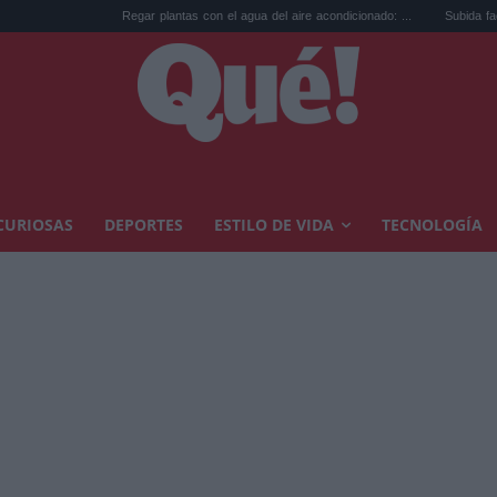
Regar plantas con el agua del aire acondicionado: ...
Subida factura luz por el
CURIOSAS
DEPORTES
ESTILO DE VIDA
TECNOLOGÍA