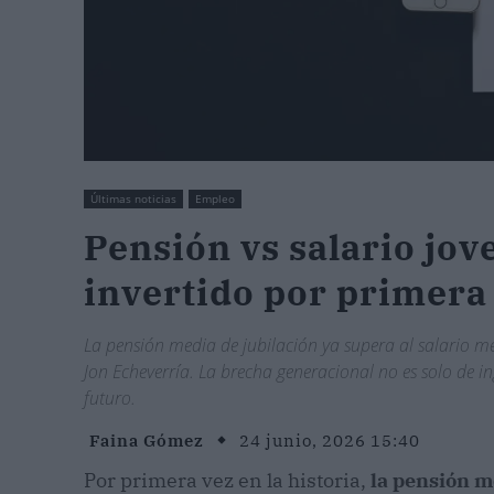
Últimas noticias
Empleo
Pensión vs salario jov
invertido por primera
La pensión media de jubilación ya supera al salario me
Jon Echeverría. La brecha generacional no es solo de 
futuro.
Faina Gómez
24 junio, 2026 15:40
Por primera vez en la historia,
la pensión m