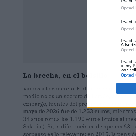
I want t
Opted 
I want t
Opted 
I want 
Advertis
Opted 
I want t
of my P
was col
La brecha, en el bolsillo
Opted 
Vamos a lo concreto. El dato exacto de cuán
medio no es un secreto de Estado, pero el IN
embargo, fuentes del propio organismo re
mayo de 2026 fue de 1.253 euros
, mientras
34 años ronda los 1.190 euros brutos al mes
Salarial). Sí, la diferencia es de apenas 63 
sorpasso es lo relevante: en 2015, la pensió