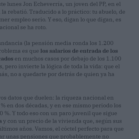
este lunes Jon Echeverría, un joven del PP, en el
a rebatió. Traducido a lo práctico: tu abuelo, de
mer empleo serio. Y eso, digan lo que digan, es
cional se ha roto.
abundancia (la pensión media ronda los 1.200
 problema es que
los salarios de entrada de los
cados
en muchos casos por debajo de los 1.100
pero invierte la lógica de toda la vida: que el
más, no a quedarte por detrás de quien ya ha
os datos que duelen: la riqueza nacional en
2 % en dos décadas, y en ese mismo periodo los
 %. Y todo eso con un paro juvenil que sigue
a
y con un precio de la vivienda que, según sus
últimos años. Vamos, el cóctel perfecto para que
gar unas pensiones que probablemente no