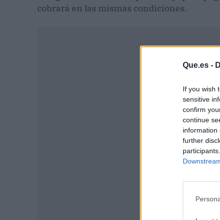
cobrará en las mismas condiciones.
Que.es -
D
If you wish 
sensitive in
confirm you
continue se
information 
further disc
participants
Downstream 
P
Persona