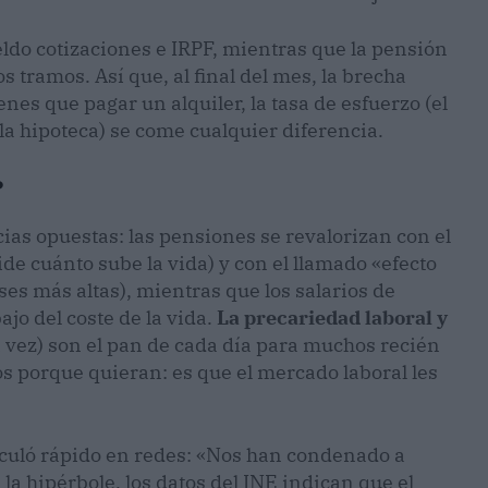
eldo cotizaciones e IRPF, mientras que la pensión
s tramos. Así que, al final del mes, la brecha
nes que pagar un alquiler, la tasa de esfuerzo (el
 la hipoteca) se come cualquier diferencia.
?
ias opuestas: las pensiones se revalorizan con el
ide cuánto sube la vida) y con el llamado «efecto
ses más altas), mientras que los salarios de
jo del coste de la vida.
La precariedad laboral y
a vez) son el pan de cada día para muchos recién
s porque quieran: es que el mercado laboral les
rculó rápido en redes: «Nos han condenado a
la hipérbole, los datos del INE indican que el