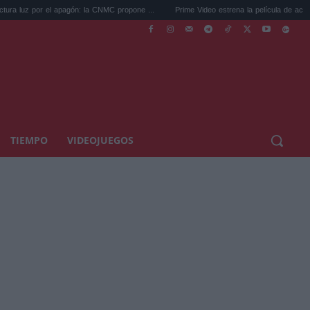
 apagón: la CNMC propone ...
Prime Video estrena la película de acción que ya a...
TIEMPO
VIDEOJUEGOS