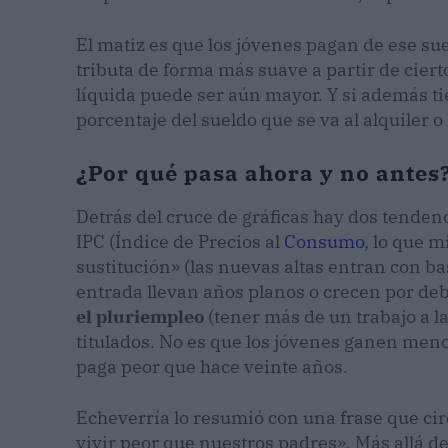
El matiz es que los jóvenes pagan de ese su
tributa de forma más suave a partir de cierto
líquida puede ser aún mayor. Y si además tie
porcentaje del sueldo que se va al alquiler o
¿Por qué pasa ahora y no antes
Detrás del cruce de gráficas hay dos tendenc
IPC (Índice de Precios al
Consumo
, lo que m
sustitución» (las nuevas altas entran con ba
entrada llevan años planos o crecen por deba
el pluriempleo
(tener más de un trabajo a l
titulados. No es que los jóvenes ganen meno
paga peor que hace veinte años.
Echeverría lo resumió con una frase que ci
vivir peor que nuestros padres». Más allá de 