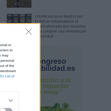
110.000 euros en Madrid por
31.000 en Extremadura: el
dinero ahorrado que necesitas
para comprar una vivienda por
comunidad
sonal or
ection to
ou may
 personal
out of the
 downstream
B’s List of