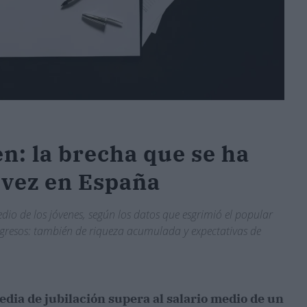
en: la brecha que se ha
 vez en España
dio de los jóvenes, según los datos que esgrimió el popular
ingresos: también de riqueza acumulada y expectativas de
edia de jubilación supera al salario medio de un