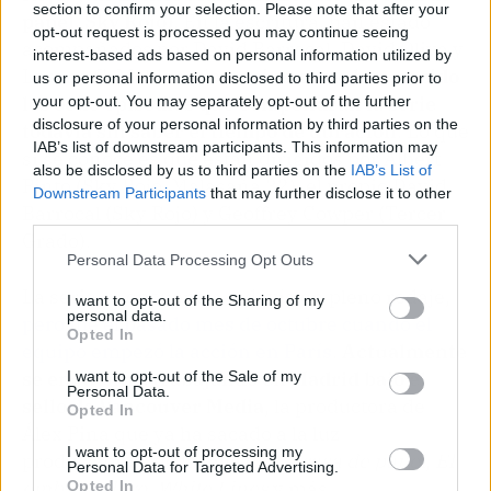
section to confirm your selection. Please note that after your
papel, Sky Rojo)
. En la escritura, han estado
opt-out request is processed you may continue seeing
acompañados por David Barrocal, David Oliva y
interest-based ads based on personal information utilized by
Lorena G. Maldonado y
así es como han nacido
us or personal information disclosed to third parties prior to
los ocho episodios que compondrán la serie
your opt-out. You may separately opt-out of the further
disclosure of your personal information by third parties on the
todavía sin saber el tiempo de duración
. Lo que
IAB’s list of downstream participants. This information may
sí se conoce es que están dirigidos por Albert
also be disclosed by us to third parties on the
IAB’s List of
Pintó (Sky Rojo, Malasaña 32), el propio David
Downstream Participants
that may further disclose it to other
Barrocal (Sky Rojo) y Geoffrey Cowper (Tercer
third parties.
Grado).
Personal Data Processing Opt Outs
La serie se encuentra todavía en pleno rodaje,
I want to opt-out of the Sharing of my
personal data.
pero fue el pasado mes de octubre cuando el
Opted In
equipo empezó la acción en París
.
Actualmente
se encuentra trabajando en Madrid bajo el
I want to opt-out of the Sale of my
Personal Data.
sello de Vancouver Media
, la productora de
Opted In
Álex Pina que ya ha sacado a la luz
I want to opt-out of processing my
producciones de la talla de
La casa de papel
,
El
Personal Data for Targeted Advertising.
embarcadero
,
White Lines
y más
Opted In