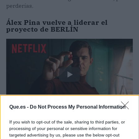
perderías.
Álex Pina vuelve a liderar el
proyecto de BERLÍN
Que.es -
Do Not Process My Personal Information
Berlín es una nueva hostia que nace de la
If you wish to opt-out of the sale, sharing to third parties, or
processing of your personal or sensitive information for
cabeza de Álex Pina (La casa de papel, Sky
targeted advertising by us, please use the below opt-out
Rojo) y de Esther Martinez Lobato (La casa de