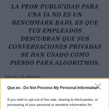
LA PEOR PUBLICIDAD PARA
UNA IA NO ES UN
BENCHMARK BAJO, ES QUE
TUS EMPLEADOS
DESCUBRAN QUE SUS
CONVERSACIONES PRIVADAS
SE HAN USADO COMO
PIENSO PARA ALGORITMOS.
Hype-O-Meter
Nivel de hype: 5/10.
El susto es real y el daño
Que.es -
Do Not Process My Personal Information
reputacional para Meta es evidente, pero la
compañía ha reaccionado rápido —congelando
If you wish to opt-out of the sale, sharing to third parties, or
processing of your personal or sensitive information for
el programa— y no se han destapado fugas