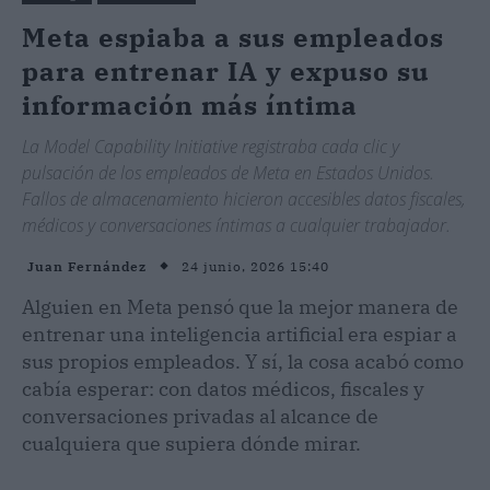
Meta espiaba a sus empleados
para entrenar IA y expuso su
información más íntima
La Model Capability Initiative registraba cada clic y
pulsación de los empleados de Meta en Estados Unidos.
Fallos de almacenamiento hicieron accesibles datos fiscales,
médicos y conversaciones íntimas a cualquier trabajador.
24 junio, 2026 15:40
Juan Fernández
Alguien en Meta pensó que la mejor manera de
entrenar una inteligencia artificial era espiar a
sus propios empleados. Y sí, la cosa acabó como
cabía esperar: con datos médicos, fiscales y
conversaciones privadas al alcance de
cualquiera que supiera dónde mirar.