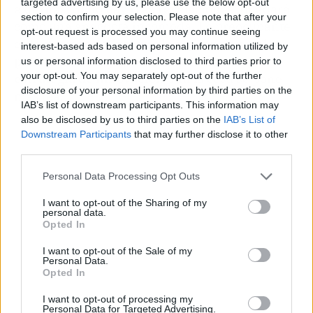
targeted advertising by us, please use the below opt-out
externas. Si no hay más revelaciones, quedará
section to confirm your selection. Please note that after your
como una anécdota incómoda. Lo preocupante
opt-out request is processed you may continue seeing
es lo que normaliza:
que la vigilancia en el
interest-based ads based on personal information utilized by
puesto de trabajo pueda venderse como
us or personal information disclosed to third parties prior to
your opt-out. You may separately opt-out of the further
estrategia de innovación
. Ahí la cosa se pone
disclosure of your personal information by third parties on the
más fea.
IAB’s list of downstream participants. This information may
also be disclosed by us to third parties on the
IAB’s List of
Downstream Participants
that may further disclose it to other
third parties.
Personal Data Processing Opt Outs
I want to opt-out of the Sharing of my
personal data.
Opted In
I want to opt-out of the Sale of my
Personal Data.
Opted In
I want to opt-out of processing my
Personal Data for Targeted Advertising.