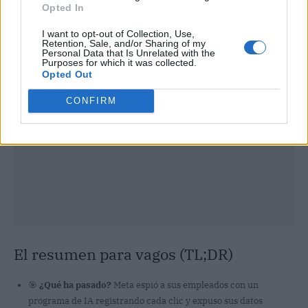
Opted In
Publicidad
I want to opt-out of Collection, Use,
Retention, Sale, and/or Sharing of my
Personal Data that Is Unrelated with the
Purposes for which it was collected.
Opted Out
CONFIRM
El resumen para vagos (TL;DR)
🎯
¿Qué ha pasado?
Meta espió a sus empleados con un
programa de IA registrando cada clic y expuso sus datos